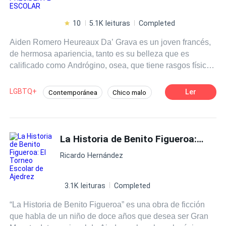
10
5.1K leituras
Completed
Aiden Romero Heureaux Da’ Grava es un joven francés,
de hermosa apariencia, tanto es su belleza que es
calificado como Andrógino, osea, que tiene rasgos físicos
femeninos, aunque su sexo es masculino. Su infancia fue
muy difícil, porque lo confundían a menudo con una niña.
LGBTQ+
Ler
Contemporánea
Chico malo
Su pelo rubio largo añadía más delicadeza a su delicada
Gay por ti
figura. A mitad de su primer semestre en la universidad,
Aiden conoce por primera vez a Hendricks Eli Bazán
Reséndiz, un joven italiano de 19 años, atlético,
La Historia de Benito Figueroa: El Torneo Escolar de Ajedrez
carismático, amante de la pintura y el buen vino, quien
Ricardo Hernández
fue enviado en contra de su voluntad, por sus padres
italianos a estudiar la misma carretera profesional en la
ciudad del amor (París), para que ayude a sus hermanas
3.1K leituras
Completed
trillizas en un futuro, y deje de estar de mujeriego y
“La Historia de Benito Figueroa” es una obra de ficción
derrochando dinero. En su primer encuentro, Hendricks
que habla de un niño de doce años que desea ser Gran
se enamora a primera vista de Aiden, a quien confunde