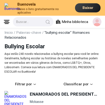
Buenovela
Baixar
Baixe o livro gratuitamente no
aplicativo
Minha biblioteca
Buscar...
Inicio /
Palavras-chave /
"bullying escolar" Romances
Relacionados
Bullying Escolar
Aqui estão 240 novels relacionadas a bullying escolar para você ler online.
Geralmente, bullying escolar ou histórias de novelas semelhantes podem
ser encontradas em vários gêneros de livros, como LGBTQ+, Otros,
Lobisomem. Comece sua leitura com ENAMORADOS DEL PRESIDENTE
ESCOLAR no BueNovela!
Filtrar por
Classificar por
ENAMORADOS DEL PRESIDENTE ESCOLAR
Mckasse