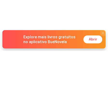
Explore mais livros gratuitos
Abrir
no aplicativo BueNovela
Hot Genres
Romance
Recursos
Lobisomem
Palavras-chave
Redes sociais
Máfia