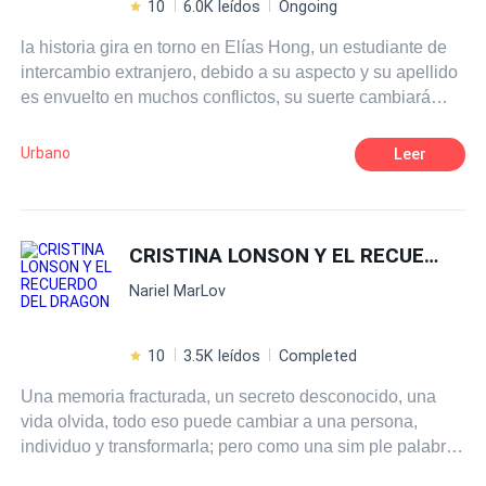
10
6.0K leídos
Ongoing
la historia gira en torno en Elías Hong, un estudiante de
intercambio extranjero, debido a su aspecto y su apellido
es envuelto en muchos conflictos, su suerte cambiará
junto cuando llegue a conocer a Andrea Martínez, no sólo
su compañera de clase sino maestra de defensa
Urbano
Leer
personal, donde el orgullo de el le impide aceptar que
una mujer le salve.
CRISTINA LONSON Y EL RECUERDO DEL
Nariel MarLov
10
3.5K leídos
Completed
Una memoria fracturada, un secreto desconocido, una
vida olvida, todo eso puede cambiar a una persona,
individuo y transformarla; pero como una sim ple palabra
un nombre y una piedra encontrada en el suelo de un