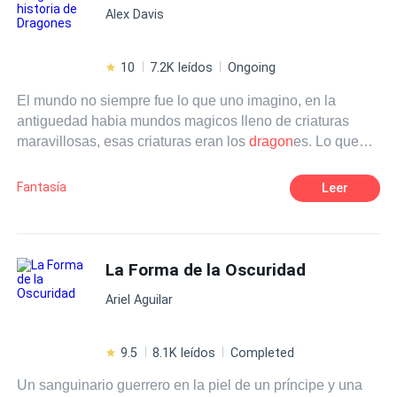
Alex Davis
Leviatán, Apofis, Tiamat y Tifón cuando se creó la luz.
Regentes del inframundo, los
dragon
es fueron
expulsados a la Tierra tras la primera rebelión y quedaron
10
7.2K leídos
Ongoing
condenados a vivir múltiples vidas donde se aman y
El mundo no siempre fue lo que uno imagino, en la
odian en un ciclo interminable de pasión y venganza.
antiguedad habia mundos magicos lleno de criaturas
maravillosas, esas criaturas eran los
dragon
es. Lo que
nadie sabia es que pronto se cumpliria una leyenda,
donde el elegido despertaria a uno de los
dragon
es mas
Fantasía
Leer
mistico.
La Forma de la Oscuridad
Ariel Aguilar
9.5
8.1K leídos
Completed
Un sanguinario guerrero en la piel de un príncipe y una