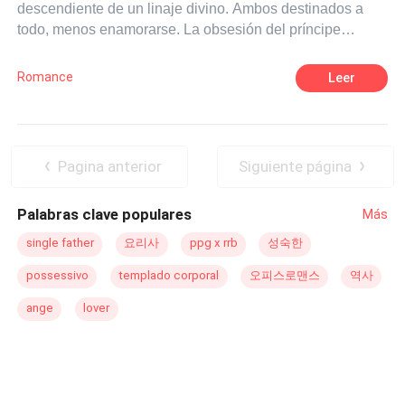
descendiente de un linaje divino. Ambos destinados a
todo, menos enamorarse. La obsesión del príncipe
Valerian
Dragon
; El Dragón de la guerra, lo llevara a
encerrar a una joven huérfana, la bondad e inocencia de
Romance
Leer
esta, provocara el profundo interés del príncipe
llevándolo a tratar de corromperla, haciéndola conocer el
dulce sabor del pecado de los hombres. La llevará a
experimentar sus mas profundos deseos y perversiones
Pagina anterior
Siguiente página
demostrándole a la joven huérfana que todo ser humano
puede ser corrompido, que todos los humanos sucumben
Palabras clave populares
Más
a los deseos de la carne y los placeres terrenales. Pero
que sucederá cuando descubra que ella es la
single father
요리사
ppg x rrb
성숙한
descendiente de un ángel caído.
possessivo
templado corporal
오피스로맨스
역사
ange
lover