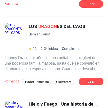
bosque puede devolver su vida, su pasado y un legado
Fantasía
Leer
que lo cambiara todo
LOS
DRAGON
ES DEL CAOS
Demian Faust
10
2.9K leídos
Completed
Johnny Draco por años fue un confiable conciglieri de
una poderosa familia mafiosa, hasta que se convirtió en
el amante de la esposa del capo. Cuando se descubre su
idilio es acribillado a balazos y, por supuesto termina en
el infierno. Ahí Johnny descubrirá que el lugar no es
Romance
Leer
Poder Femenino
Guerrero/a
como lo pintan; en realidad las almas más perversas en
Dragón
Venganza
vida se convierten en grandes señores que rigen sobre
poderosos reinos siempre en guerra entre sí. Pero
además descubrirá que no es humano. Hace eones el
Hielo y Fuego - Una historia de
Drago
Caos Primordial se dividió en cuatro fieros
dragon
es;