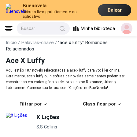
Buenovela
Baixar
Baixe o livro gratuitamente no
aplicativo
Minha biblioteca
Buscar...
Inicio /
Palavras-chave /
"ace x luffy" Romances
Relacionados
Ace X Luffy
Aqui estão 187 novels relacionadas a ace x luffy para você ler online.
Geralmente, ace x luffy ou histórias de novelas semelhantes podem ser
encontradas em vários gêneros de livros, como Romance, Urbano,
Lobisomem. Comece sua leitura com X Lições no BueNovela!
Filtrar por
Classificar por
X Lições
S.S Collins