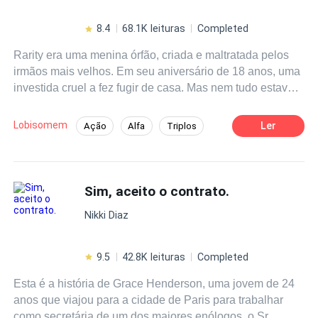
8.4
68.1K leituras
Completed
Rarity era uma menina órfão, criada e maltratada pelos
irmãos mais velhos. Em seu aniversário de 18 anos, uma
investida cruel a fez fugir de casa. Mas nem tudo estava
perdido... Na floresta escura, Rarity encontrou seu
companheiro! O rei alfa, o ser mais poderoso de todos. E
Lobisomem
Ler
Ação
Alfa
Triplos
então o destino de Rarity mudou para sempre.
Rebelde
Vingança
Lobisomem
Traição
Rejeição
Aventura
Sim, aceito o contrato.
Nikki Diaz
9.5
42.8K leituras
Completed
Esta é a história de Grace Henderson, uma jovem de 24
anos que viajou para a cidade de Paris para trabalhar
como secretária de um dos maiores enólogos, o Sr.