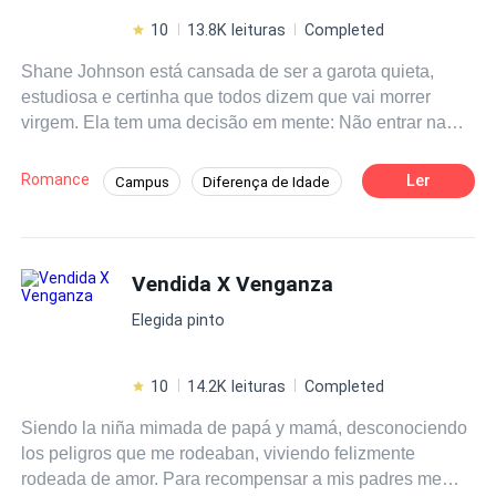
10
13.8K leituras
Completed
Shane Johnson está cansada de ser a garota quieta,
estudiosa e certinha que todos dizem que vai morrer
virgem. Ela tem uma decisão em mente: Não entrar na
faculdade sem antes resolver isso. Ela só precisa
encontrar o cara certo. Thomas Andrews é um professor
Romance
Ler
Campus
Diferença de Idade
de Biologia que acaba de entrar em suas tão sonhadas
Primeiro Amor
Contemporâneo
férias logo após ter sido convidado para dar uma palestra
sobre sexualidade na adolescência em um colégio local.
Professor/Professora
Aventura
O caminho dos dois se cruzam e Shane fará uma
Vendida X Venganza
Enredo Acelerado
Adolescente
proposta no mínimo irrecusável a Thomas.
Elegida pinto
10
14.2K leituras
Completed
Siendo la niña mimada de papá y mamá, desconociendo
los peligros que me rodeaban, viviendo felizmente
rodeada de amor. Para recompensar a mis padres me