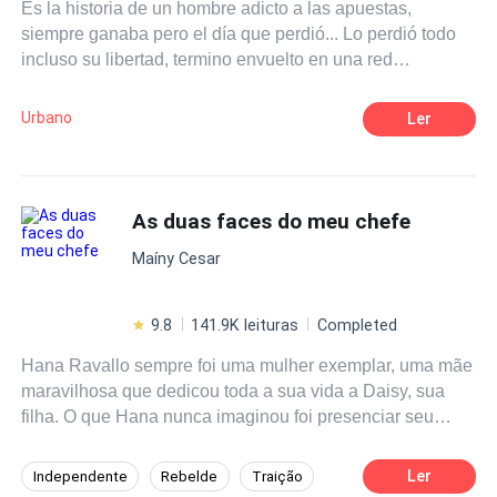
Es la historia de un hombre adicto a las apuestas,
siempre ganaba pero el día que perdió... Lo perdió todo
incluso su libertad, termino envuelto en una red
clandestina de apuestas cuyo evento principal era "la
ruleta envenenada.
Urbano
Ler
As duas faces do meu chefe
Maíny Cesar
9.8
141.9K leituras
Completed
Hana Ravallo sempre foi uma mulher exemplar, uma mãe
maravilhosa que dedicou toda a sua vida a Daisy, sua
filha. O que Hana nunca imaginou foi presenciar seu
marido a traído. Mergulhada na dor da traição e do
abandono se viu obrigada a buscar novos meios para
Ler
Independente
Rebelde
Traição
criar sua filha, mas o que ela nunca imaginou foi ser