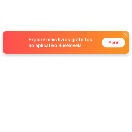
Explore mais livros gratuitos
Abrir
no aplicativo BueNovela
Hot Genres
Romance
Recursos
Lobisomem
Palavras-chave
Redes sociais
Máfia
Pesquisas importantes