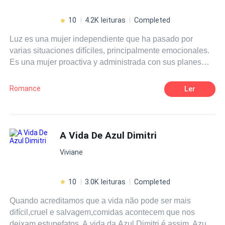
certeza, que sua direção é a mais correta.
10
4.2K leituras
Completed
Luz es una mujer independiente que ha pasado por
varias situaciones difíciles, principalmente emocionales.
Es una mujer proactiva y administrada con sus planes
claros. Ha heredado la mansión de su abuelo, la que
convierte en un sitio de huéspedes ejecutivos, pero
Romance
Ler
cuando tiene poco hospedaje, busca trabajos temporales
para ganar un dinero extra. Así es como llega a la
empacadora de comida de mascotas Petgourmet, la
mejor comida para perros y gatos y conoce al
A Vida De Azul Dimitri
malhumorado de su jefe Andrés. Un hombre guapo,
Viviane
solitario y refunfuñón. De la serie: "Sapos desesperados
y princesas desencantadas"
10
3.0K leituras
Completed
Quando acreditamos que a vida não pode ser mais
difícil,cruel e salvagem,comidas acontecem que nos
deixam estupefatos. A vida da Azul Dimitri é assim. Azul