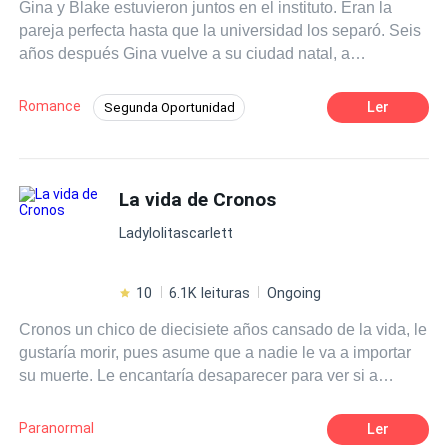
Gina y Blake estuvieron juntos en el instituto. Eran la
dirá: Sal de mi vida?
pareja perfecta hasta que la universidad los separó. Seis
años después Gina vuelve a su ciudad natal, a
reencontrarse con todo, con todos, incluso con Blake y su
nueva novia. ¿Podrán volver a lo de antes?
Romance
Ler
Segunda Oportunidad
Reencuentro de Amantes
Heredero / Heredera
Rebelde
La vida de Cronos
Diferencia de Edad
POV en primera persona
Contemporánea
Ladylolitascarlett
Poder Femenino
Chico malo
10
6.1K leituras
Ongoing
Cronos un chico de diecisiete años cansado de la vida, le
gustaría morir, pues asume que a nadie le va a importar
su muerte. Le encantaría desaparecer para ver si a
alguien realmente le importa su existencia, mas sabe que
es un deseo imposible, cuando mueres ya no hay más
Paranormal
Ler
nada... solo oscuridad, no hay forma de saber que sucede