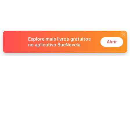
Explore mais livros gratuitos
Abrir
no aplicativo BueNovela
Hot Genres
Romance
Recursos
Lobisomem
Palavras-chave
Redes sociais
Máfia
Pesquisas importantes