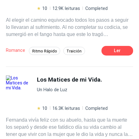
10
12.9K leituras
Completed
Al elegir el camino equivocado todos los pasos a seguir
lo llevaran al sufrimiento. Al no completar su codicia, se
sumergió en el fango hasta que este lo tragó
completamente para desaparecer sin dejar rastro. Tarde o
temprano, quién causa el mal tiene su merecido. Árbol, el
Romance
Ler
Ritmo Rápido
Traición
día que te seques se secará mi vida...
Acción
Tragedia
Identidad oculta
Independiente
Primer Amor
Los Matices de mi Vida.
Un Halo de Luz
10
16.3K leituras
Completed
Fernanda vivía feliz con su abuelo, hasta que la muerte
los separó y desde ese fatídico día su vida cambio al
tener que vivir con la mujer que le dio la vida y nunca la