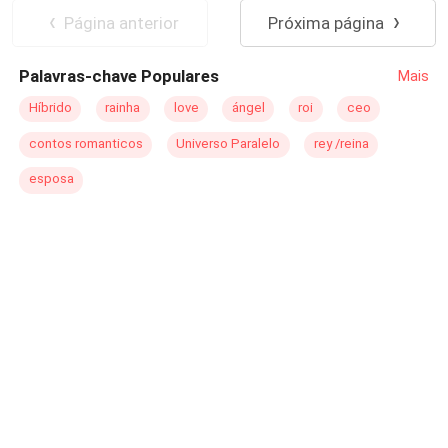
chance de dar um novo começo a si mesmo e à menina,
Amor Proibido
Triângulo Amoroso
Página anterior
Próxima página
ficando longe de tudo aquilo que o fizesse lembrar da
falecida Leonora.odução
Palavras-chave Populares
Mais
Híbrido
rainha
love
ángel
roi
ceo
contos romanticos
Universo Paralelo
rey /reina
esposa