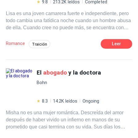
9.8
213.2K leídos
Completed
Lisa es una joven camarera fuerte e independiente, pero
todo cambia una fatídica noche cuando un hombre abusa
de ella. Cuando cree no puede más, se encuentra con
Hugo,cuya mirada y dulzura la descoloca por completo,
único capaz de salvarla de la oscuridad en la se
Romance
Leer
Traición
encuentra, con él aprenderá la vida puede ser más. ¿Qué
POV en primera persona
Independiente
ocurrirá cuando descubra su asaltante pertenece a su
círculo de amigos?
Despiadado
De Débil a Fuerte
El
abogado
y la doctora
Poder Femenino
Pasión
Abogado
Venganza
Bohn
8.3
14.2K leídos
Ongoing
Misha no es una mujer romántica. Descreída del amor
después de haber vivido un infierno en manos de su
prometido que casi termina con su vida. Sus días los
pasa dentro de un laboratorio junto a su mejor amiga