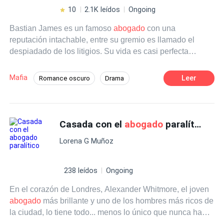
10
2.1K leídos
Ongoing
Bastian James es un famoso
abogado
con una
reputación intachable, entre su gremio es llamado el
despiadado de los litigios. Su vida es casi perfecta
excepto por el hecho que mantiene su soltería intacta,
después de malas experiencias decidió dejar de lado
Mafia
Leer
Romance oscuro
Drama
aquello que el resto se esmera por encontrar. Sus días
Pasión
Arrogante
Abogado
constan de trabajo y sus noches de encuentros casuales
en clubes exclusivos destinados a dar servicios sexuales.
Mafia
De Odio al Amor
Su vida da un cambio radical cuando a su puerta llega
Casada con el
abogado
paralítico
Triángulo Amoroso
Malentendido
Karina Cirus, la hija de uno de su oculto jefe, que ahora
Lorena G Muñoz
le pide cuide de su bien más preciado mientras él
resuelve problemas internos en su red criminal. Sin más
opciones y sin poder negarse a los pedidos de su jefe
238 leídos
Ongoing
inmediato, recibe a Karina qué llegara con su rebeldía a
En el corazón de Londres, Alexander Whitmore, el joven
poner de cabeza la paz en la que vive Bastian, trayendo
abogado
más brillante y uno de los hombres más ricos de
consigo un pasado qué Bastián se esfuerza por olvidar.
la ciudad, lo tiene todo... menos lo único que nunca ha
Su llegada lo revoluciona todo, hasta la decisión de
sabido pedir: alguien que lo vea de verdad. Tras un
Bastian de cerrarse al amor, en medio de la lucha de