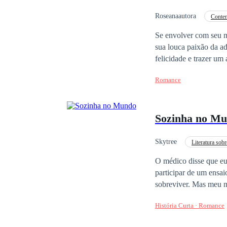
manda e desmanda em 
temido, mas sua aura m
Roseanaautora
Conte
entre eles, Larissa é 
Mal-entendido
Se envolver com seu m
sua louca paixão da a
felicidade e trazer um
que ela julgava estar 
Romance
envolve emocionalment
absolutamente sedutor.
mesmo tempo mantê-la 
Sozinha no M
passado tão intenso e
e tudo que conquistou 
Um amor inesperado...
Skytree
Literatura sob
considerado um paraíso na terra. Não recomendado para menores de 18 ano
O médico disse que eu 
participar de um ensa
sobreviver. Mas meu m
madrinha da minha filh
História Curta · Romance
porque ela “merece ma
potentes receitados pe