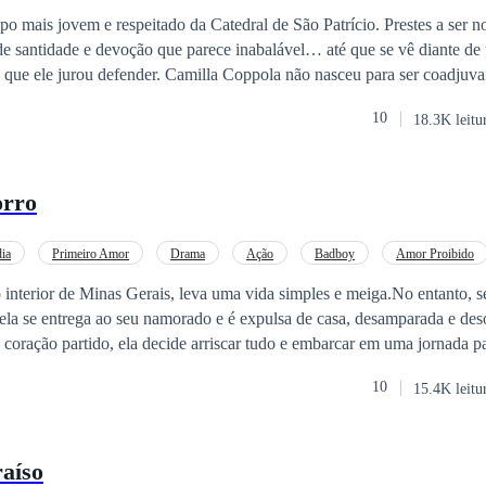
asamento Relâmpago
Aventura de Uma Noite
po mais jovem e respeitado da Catedral de São Patrício. Prestes a ser 
de santidade e devoção que parece inabalável… até que se vê diante d
lla Coppola não nasceu para ser coadjuvante. Filha de um
os da máfia de Roma, foi criada para obedecer, mas se recusa a ser ap
10
18.3K leitu
a. Inteligente, ousada e implacável, ela está pronta para desafiar o pró
 Quando os caminhos de Camilla e Benjamin se cruzam, um
rma. Ele tenta resistir à tentação. Ela enxerga nele uma fraqueza e, ao
orro
até onde pode ir. O que começa como provocação se transforma em um 
scolha. Em um mundo de intrigas, traições e guerras de poder,
dir se está disposta a pagar o preço por se tornar a voz que pode remode
ia
Primeiro Amor
Drama
Ação
Badboy
Amor Proibido
ntar o maior conflito de sua vida: proteger sua devoção ou ceder ao fog
 interior de Minas Gerais, leva uma vida simples e meiga.No entanto, 
ela se entrega ao seu namorado e é expulsa de casa, desamparada e des
, onde nada é intocável.
 coração partido, ela decide arriscar tudo e embarcar em uma jornada p
o chegar à Cidade Maravilhosa, Larissa se vê diante de um
10
15.4K leitu
iferente do que conhecia. Enquanto tenta se adaptar à agitação da cid
a hostilidade de sua madrasta. A vida no Rio de Janeiro parece uma op
stá prestes a descobrir que a cidade guarda segredos sombrios e perigosos. 
aíso
a nova vida, Larissa cruza o caminho de Rangel, um homem envolvente 