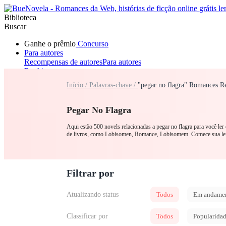
Biblioteca
Buscar
Ganhe o prêmio
Concurso
Para autores
Recompensas de autores
Para autores
Ranking
Navegar
Início /
Palavras-chave /
"pegar no flagra" Romances R
Novelas
Contos Curtos
Todos
Romance
Lobisomem
Máfia
Sistema
Fantasia
Urbano
LGB
Pegar No Flagra
Aqui estão 500 novels relacionadas a pegar no flagra para você ler
de livros, como Lobisomen, Romance, Lobisomem. Comece sua lei
Filtrar por
Atualizando status
Todos
Em andame
Classificar por
Todos
Popularida