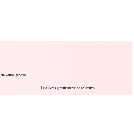
omance
Sci-Fi
Guerra
Outro
s em vários gêneros
Leia livros gratuitamente no aplicativo