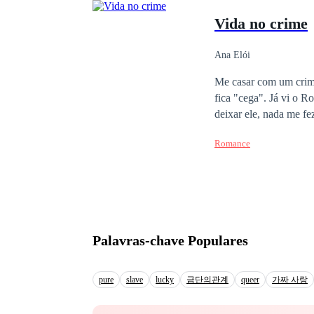
transferi para Ema a j
Vida no crime
disseram que “assim s
Davi se casasse com E
filha que chamasse Em
Ana Elói
todos os meus bens pa
Me casar com um crimi
Fico muito curiosa: q
fica "cega". Já vi o Robert, matar, roubar, sair de situações difíceis e até mesmo na beira da morte. Nada me fez
deixar ele, nada me fez desistir do nosso amor. Se e
tenho dedos suficient
Romance
filho. Mas não ache que sou uma i****a por ter continuado com ele, eu tentei ir embora com meu filho, mas
Robert nos trouxe de volta contra minha vontade
coisas vêm piorando, 
duvido pelo que sint
Palavras-chave Populares
pure
slave
lucky
금단의관계
queer
가짜 사랑