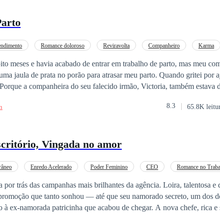
Parto
endimento
Romance doloroso
Reviravolta
Companheiro
Karma
oito meses e havia acabado de entrar em trabalho de parto, mas meu co
 prata no porão para atrasar meu parto. Quando gritei por ajuda, ele apenas
8.3
n
65.8K leitu
ítulo pertence ao filho de Victoria. — Ele disse. — Ela
o tem nada. Você já tem todo o meu amor, Elena. A jaula de prata vai g
scritório, Vingada no amor
ia ter percebido que você nunca me amou.
i com riqueza e status! — Forçar seu trabalho de parto mais cedo, só
u sobrinho... Você é realmente perversa. Pálida e tremendo, sussurrei: — O
râneo
Enredo Acelerado
Poder Feminino
CEO
Romance no Traba
o consigo parar. Por favor, farei um juramento de sangue. Não me impor
va por trás das campanhas mais brilhantes da agência. Loira, talentosa e 
a promoção que tanto sonhou — até que seu namorado secreto, um dos 
ença do seu filhote. Voltarei para você depois que ela der à luz. Afinal
orada patricinha que acabou de chegar. A nova chefe, rica e sem talento,
 da mocinha e se faz passar por genial. Quando a verdade vem à tona, 