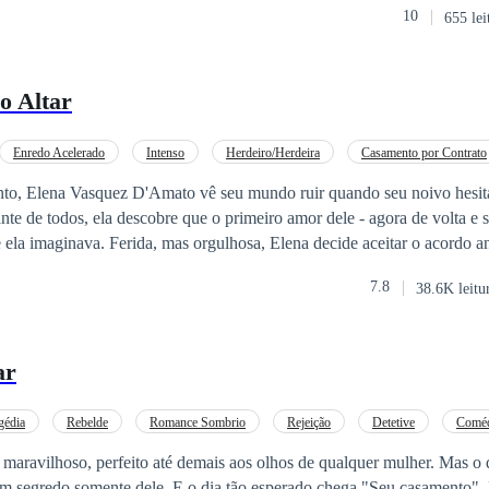
a é que se lembrou de mim. Ele ordenou ao seu Beta que me libertasse.
10
655 lei
ela decide virar o jogo. Mas o destino tem seus próprios planos: a
 momento, Damien
 em um escândalo de plágio, e a mocinha ressurge com mais força, bele
 implorar por atenção é ele — o homem que a descartou como se fosse nada.
o Altar
o… mas será vingada no amor.
Enredo Acelerado
Intenso
Herdeiro/Herdeira
Casamento por Contrato
to, Elena Vasquez D'Amato vê seu mundo ruir quando seu noivo hesita n
nte de todos, ela descobre que o primeiro amor dele - agora de volta e so
na decide aceitar o acordo antigo feito entre
cas: casar-se com Leonhart Moreau, um homem reservado, imponente e 
7.8
38.6K leitu
omeça como um pacto entre clãs se transforma em uma nova chance de r
mulher rejeitada se torna, enfim, a mais desejada. Plágio é crime! Por Nayara Barbosa.
ar
gédia
Rebelde
Romance Sombrio
Rejeição
Detetive
Coméd
maravilhoso, perfeito até demais aos olhos de qualquer mulher. Mas o 
m segredo somente dele. E o dia tão esperado chega "Seu casamento". 