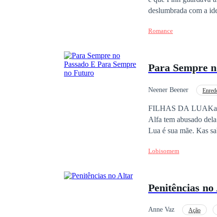
deslumbrada com a ideia de se casar com seu grande amor que nem consegue notar os sinais ao seu redor. Que
segredo é esse que Fi
Romance
Para Sempre n
Neener Beener
Enred
Escravo/Escrava
FILHAS DA LUAKas La
Alfa tem abusado dela 
Lua é sua mãe. Kas sab
a passar por uma tran
Lobisomem
que Kas está pronta p
matar lobos fracos ap
aprender a amar o Alfa
Penitências no
Luna que sua loba acre
Anne Vaz
Ação