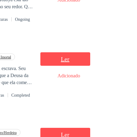
turas
Ongoing
 Imortal
Ler
escrava. Seu
 que a Deusa da
Adicionado
té que ela começa
lobisomem. Assim
ras
Completed
 reputação de
nos de abuso e
á-lo e se tornar a
ro/Herdeira
Ler