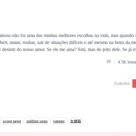
oalheria que construí com tanto esforço, junto com meus projetos de des
im, você finalmente se tornou uma boa irmã”. Concordei com o divórcio
ma. Davi disse que eu estava “finalmente sendo compreensiva”. Quan
a de mamãe, ela bateu palmas, feliz, e disse: "A Ema é uma mamãe gen
ra Ema, e toda a família achou isso natural — ninguém notou nada de 
noso não foi uma das minhas melhores escolhas na vida, mas quando 
uando souberem da minha morte, ainda vão conseguir sorrir?
le me ama? Sim, mas do jeito dele. Se já me traiu? Já não
es para contar. Se mesmo assim amo ele? Ele me deu a coisa mais lind
10
4.5K leitu
. E por eu tentar fugir à família dele ficou contra mim. As
as brigas são constantes. Eu o amo! Mas não sei até quando aguento tud
Anterior
o por ele mesmo com outro homem em minha vida. Ah, Oliver…
wrong target
uplifting series
vampire
女總裁