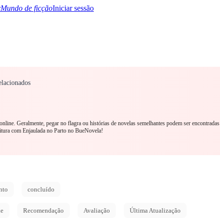
Mundo de ficção
Iniciar sessão
elacionados
TQ+
YA/TEEN
Paranormal
Mistério/Thriller
Oriental
Jogos
História
MM R
 online. Geralmente, pegar no flagra ou histórias de novelas semelhantes podem ser encontrada
tura com Enjaulada no Parto no BueNovela!
nto
concluído
de
Recomendação
Avaliação
Última Atualização