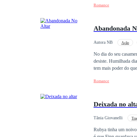
filhote recém-nascido nos braços del
Romance
Humilhada, rejeitada e desacreditada, 
Mas a voz do Beta tremia. — Luna... e o filhote... eles estão mortos. E naquele
patricinha se envolve
enlouqueceu.
nunca. Agora, quem vai
Abandonada N
rejeitada no escritóri
Autora NB
Ação
Casamento Relâmpago
No dia do seu casamen
desiste. Humilhada dia
tem mais poder do que ela imaginava. Ferida, mas orgulhosa, Ele
suas famílias biológi
Romance
irresistível. O que c
Deixada no alt
Tânia Giovanelli
Tra
Vingança
Traição
Rubya tinha um noivo 
é que Finn guardava u