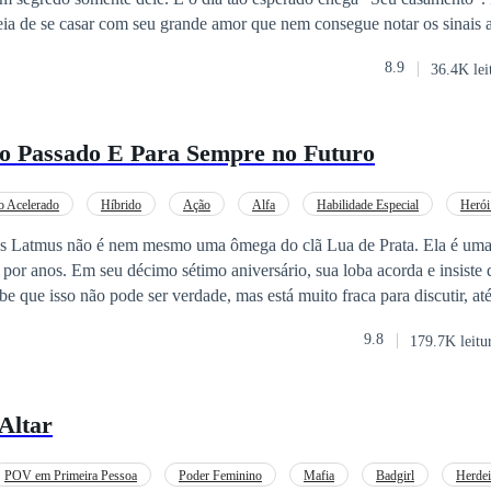
nn guarda? Só vamos descobrir lendo essa linda comédia romântica.
8.9
36.4K lei
o Passado E Para Sempre no Futuro
o Acelerado
Híbrido
Ação
Alfa
Habilidade Especial
Herói
Aventura
De Fraco a Forte
tmus não é nem mesmo uma ômega do clã Lua de Prata. Ela é uma 
por anos. Em seu décimo sétimo aniversário, sua loba acorda e insiste
e que isso não pode ser verdade, mas está muito fraca para discutir, a
sformação incomum e exibir habilidades que não são normais para um 
9.8
179.7K leitu
ara desistir da vida, o cruel Bronx Mason, um lobisomem Alfa com uma
arece e a reivindica como sua companheira. Kas será capaz de superar a
 ameaçador que é seu par ou ela já sofreu tanto que não será capaz aceit
 Altar
dita que ela deveria ser?
POV em Primeira Pessoa
Poder Feminino
Mafia
Badgirl
Herdei