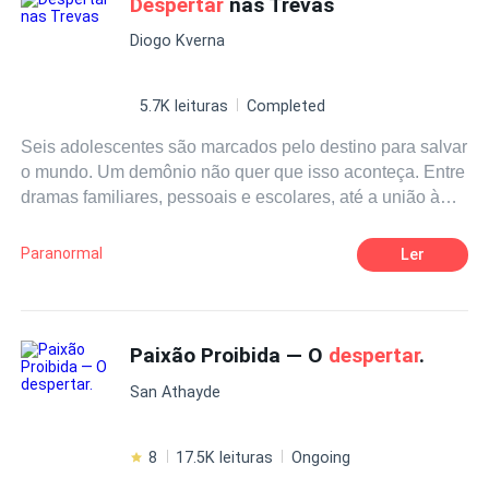
Despertar
nas Trevas
Rechazo
que tal vez su falta de deseo por él solo aumenta su
Diogo Kverna
propio deseo por ella.
5.7K leituras
Completed
Seis adolescentes são marcados pelo destino para salvar
o mundo. Um demônio não quer que isso aconteça. Entre
dramas familiares, pessoais e escolares, até a união à
facções de caçadores de demônios, esses jovens
deverão resistir e lutar com tudo e contra todos!
Paranormal
Ler
Paixão Proibida — O
despertar
.
San Athayde
8
17.5K leituras
Ongoing