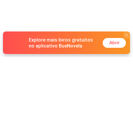
Explore mais livros gratuitos
Abrir
no aplicativo BueNovela
Hot Genres
Romance
Recursos
Lobisomem
Palavras-chave
Redes sociais
Máfia
Pesquisas importantes