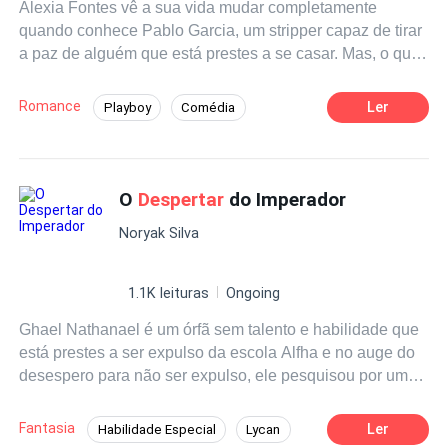
Alexia Fontes vê a sua vida mudar completamente
quando conhece Pablo Garcia, um stripper capaz de tirar
a paz de alguém que está prestes a se casar. Mas, o que
ela não sabe, é que muito mistério envolve a vida desse
homem e o destino fez a questão de juntar os dois pra
Romance
Ler
Playboy
Comédia
que esse mistério fosse revelado de vez. Pablo não sabe,
Aventura
Dominante
CEO
mas entrar na vida de Alexia irá lhe abrir muitas portas
para descobrir o seu verdadeiro passado. Alexia luta
Amor Proibido
Mistério
contra os sentimentos por Pablo. Pablo, se vê pela
O
Despertar
do Imperador
Diferença de Idade
primeira vez preso a uma única mulher. E o destino, vai
Noryak Silva
reabrir dolorosas feridas. Mas essas feridas poderão ser
curadas? E essa Paixão Proibida entre a menina rica e o
stripper de sangue ruim, como vai terminar? De Sandra
1.1K leituras
Ongoing
Athayde, Paixões Proibida - O
despertar
.
Ghael Nathanael é um órfã sem talento e habilidade que
está prestes a ser expulso da escola Alfha e no auge do
desespero para não ser expulso, ele pesquisou por um
jeito de ter um
despertar
forçado pois não queria
continuar a ser um zero, um fracassado, um perdedor
Fantasia
Ler
Habilidade Especial
Lycan
sem futuro, nesse desespero em achar uma solução ele