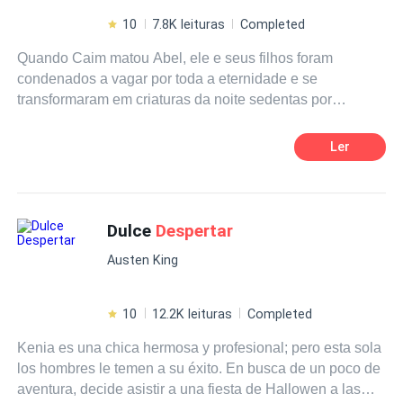
10
7.8K leituras
Completed
Quando Caim matou Abel, ele e seus filhos foram
condenados a vagar por toda a eternidade e se
transformaram em criaturas da noite sedentas por
sangue. Os humanos, apavorados com as criaturas que
vinham com a escuridão, imploraram a Deus por forças
Ler
para combate-las. Assim os foi concedido uma forma
bestial, fazendo dos homens capazes de caçar a outra
espécie. Várias eras se passaram, e a humanidade se
esqueceu dos riscos do passado. A espécie dos
Dulce
Despertar
lobisomens foi gradativamente se tornado menos
Austen King
numerosa. Além disso, ambas as espécies foram
forçadas a viver em segredo, pois os humanos podem ser
mais cruéis que seu inimigo original. Porém, em uma
10
12.2K leituras
Completed
pequena cidade do interior, o
despertar
de um novo
Kenia es una chica hermosa y profesional; pero esta sola
lobisomem e o surgimento de um híbrido acarretam
los hombres le temen a su éxito. En busca de un poco de
fenômenos há muito tempo esquecidos por todas as
aventura, decide asistir a una fiesta de Hallowen a las
espécies.