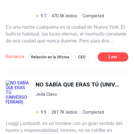
9.7
470.5K leídos
Completed
Es una noche cualquiera en la ciudad de Nueva York. El
bullicio habitual, las luces eternas, el murmullo constante
de una ciudad que nunca duerme. Pero para dos
personas, aquella noche no era como cualquier otra. Un
bar escondido en el East Village, luces tenues, jazz
Romance
Leer
Relación en la Oficina
CEO
suave de fondo. Ella, con mirada distante y copa en
Contemporánea
Pasión
mano, parecía esperar algo... o a alguien. Él, con pasos
seguros y una chaqueta empapada por la lluvia, entró sin
Poder Femenino
saber que estaba a punto de cambiar su vida. Aquel
NO SABÍA QUE ERAS TÚ (UNIVERSO FERRARI)
encuentro entre Alexa Amery y Landon Lombardi no fue
Jeda Clavo
una coincidencia. No del todo. Porque aunque no se
conocían, aunque sus caminos parecían completamente
ajenos... estaban destinados a cruzarse. Y no por azar.
9.9
281.7K leídos
Completed
Después de todo, les gustara o no, eran socios. Y lo que
Liuggi Lombardi, es un hombre con un gran sentido del
estaba a punto de comenzar no era solo una historia. Era
humor y responsabilidad, sincero, no se cohíbe en
el inicio de algo más grande. LA REPRODUCCIÓN