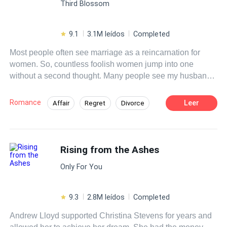
Third Blossom
resemblance of the billionaire to her husband. The wife
whom he was showering attention on turned out to be her!
9.1
3.1M leídos
Completed
Most people often see marriage as a reincarnation for
women. So, countless foolish women jump into one
without a second thought. Many people see my husband
as the perfect husband. He cared for me and loved me in
every way. Yet, he still cheated on me right under my
Romance
Leer
Affair
Regret
Divorce
nose. Faced with the hypocrisy and ugliness behind his
Drama
Sweet Love
Contemporary
facade as a perfect husband, I've decided to serve him
karma on a silver platter!
CEO
Independent
Decisive
Rising from the Ashes
Only For You
9.3
2.8M leídos
Completed
Andrew Lloyd supported Christina Stevens for years and