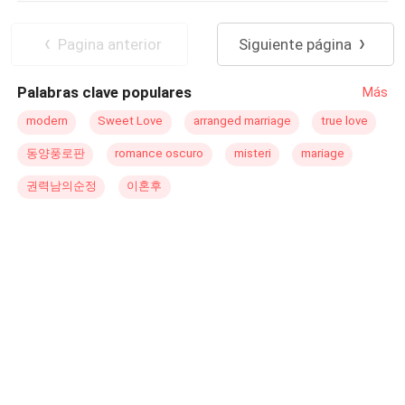
an industry as creative as fashion, and he definitely
Adventurous
Office Relationship
doesn't like uninhibited, flirtatious women like Valeria. But
Pagina anterior
Siguiente página
one thing is what his mind wants, and quite another what
the rest of him wants... Will they survive three months
Palabras clave populares
Más
working together? Will Valeria achieve her purpose... or
will Nick be stronger than her?
modern
Sweet Love
arranged marriage
true love
동양풍로판
romance oscuro
misteri
mariage
권력남의순정
이혼후