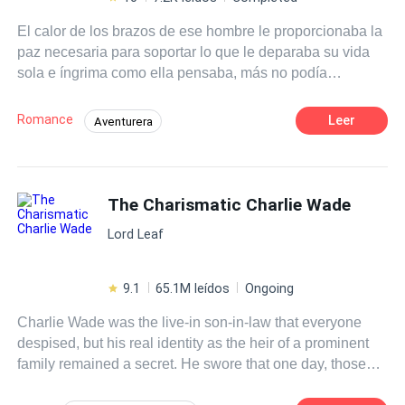
El calor de los brazos de ese hombre le proporcionaba la
paz necesaria para soportar lo que le deparaba su vida
sola e íngrima como ella pensaba, más no podía
aferrarse a él porque su corazón se encontraba
fragmentado y su mente dispersa en un mar de
Romance
Leer
Aventurera
problemas. Lo que ella jamás pensó era que ese hombre
Matrimonio por Contrato
Divorcio
estaba dispuesto a cargar con sus miedos, con su
soledad y temores para convertirlos en los suyos,
CEO
Secretario/a
Contemporánea
sobrellevándolo todo solo por amor…
The Charismatic Charlie Wade
Mafia
Comedia
Lord Leaf
9.1
65.1M leídos
Ongoing
Charlie Wade was the live-in son-in-law that everyone
despised, but his real identity as the heir of a prominent
family remained a secret. He swore that one day, those
who shunned him would kneel before him and beg for