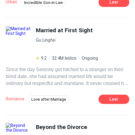
mercy, eventually!
Urban
Leer
Incredible Son-in-Law
Instant Billionaire
Revenge
Hidden Identity
CEO
Fast-Paced Plot
Married at First Sight
Contemporary
Gu Lingfei
9.2
32.4M leídos
Ongoing
Since the day Serenity got hitched to a stranger on their
blind date, she had assumed married life would be
ordinary but respectful and mundane. It never crossed her
mind that her new husband would be clingy like a piece of
gum stuck to the bottom of a shoe. To her utmost surprise,
Romance
Leer
Love after Marriage
he could make her troubles disappear whenever she was
Flash Marriage
Contemporary
in a fix. Despite her questioning, her husband would
always pass it off as luck. Until one day, she watched an
interview with a local billionaire known for fussing over
Beyond the Divorce
his wife. That was when she noticed the uncanny