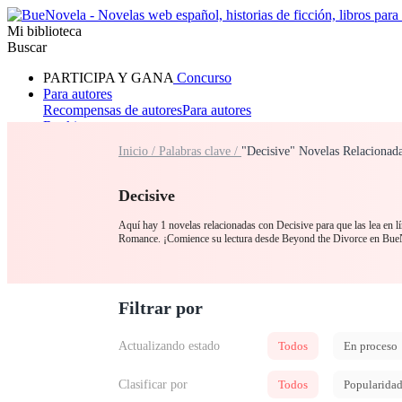
Mi biblioteca
Buscar
PARTICIPA Y GANA
Concurso
Para autores
Recompensas de autores
Para autores
Ranking
Navegar
Inicio /
Palabras clave /
"Decisive" Novelas Relacionad
Novelas
Cuentos Cortos
Todos
Romance
Hombre lobo
Mafia
Sistema
Fantasía
Urbano
LG
Decisive
Aquí hay 1 novelas relacionadas con Decisive para que las lea en l
Romance. ¡Comience su lectura desde Beyond the Divorce en Bue
Filtrar por
Actualizando estado
Todos
En proceso
Clasificar por
Todos
Popularida