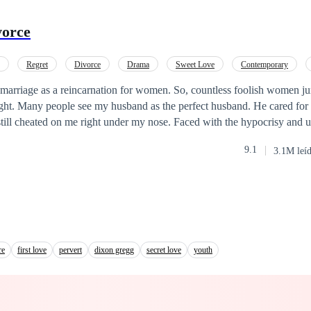
vorce
Regret
Divorce
Drama
Sweet Love
Contemporary
sive
 marriage as a reincarnation for women. So, countless foolish women j
ght. Many people see my husband as the perfect husband. He cared fo
still cheated on me right under my nose. Faced with the hypocrisy and 
 husband, I've decided to serve him karma on a silver platter!
9.1
3.1M leí
re
first love
pervert
dixon gregg
secret love
youth