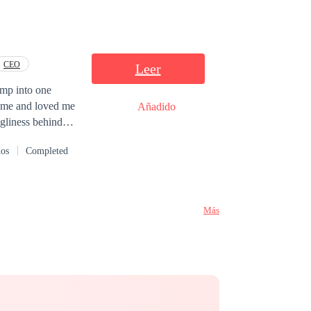
CEO
Leer
ump into one
r me and loved me
Añadido
ugliness behind
dos
Completed
Más