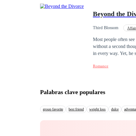
Beyond the Di
Third Blossom
Affair
Independent
Deci
Most people often see
without a second thou
in every way. Yet, he 
his facade as a perfect
Romance
Palabras clave populares
group favorite
best friend
weight loss
dulce
adventu