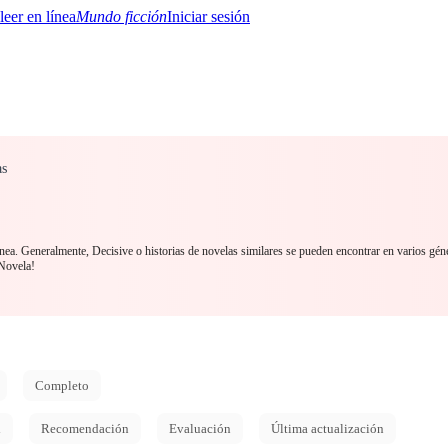
Mundo ficción
Iniciar sesión
as
BTQ+
YA/TEEN
Paranormal
Misterio/Thriller
Oriental
Juegos
Historia
MM
ínea. Generalmente, Decisive o historias de novelas similares se pueden encontrar en varios gén
Novela!
Completo
d
Recomendación
Evaluación
Última actualización