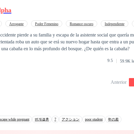
lpha
Arrogante
Poder Femenino
Romance oscuro
Independiente
Superpoder
Venganza
cidente pierde a su familia y escapa de la asistente social que quería me
orientada roba un auto que se erá su nuevo hogar hasta que entra a un p
 una cabaña en lo más profundo del bosque. ¿De quién es la cabaña?
9.5
59.9K l
Anterior
scape while pregnant
번개결혼
7
アクション
poor student
年の差