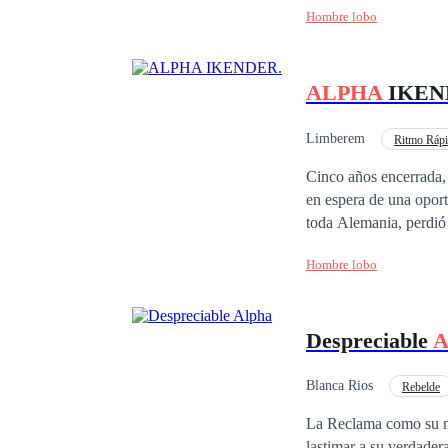
Hombre lobo
ALPHA
IKEN
Limberem
Ritmo Ráp
Esclavo/a
Cinco años encerrada, 
en espera de una oport
toda Alemania, perdió
pasará si en una de su
Hombre lobo
llevará todo a su paso.
Despreciable
A
Blanca Rios
Rebelde
Romance oscuro
La Reclama como su mu
lastimar a su verdadera Luna. S