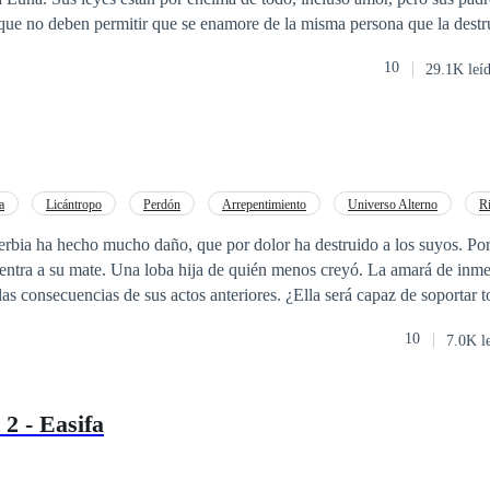
 que no deben permitir que se enamore de la misma persona que la dest
nworth hará que Liz, vaya en contra de lo que aun no conoce, pero, ¿
10
29.1K leí
dos odian incluyendo su propia familia?
a
Licántropo
Perdón
Arrepentimiento
Universo Alterno
R
rbia ha hecho mucho daño, que por dolor ha destruido a los suyos. Por 
uentra a su mate. Una loba hija de quién menos creyó. La amará de inme
ias de sus actos anteriores. ¿Ella será capaz de soportar todo lo que el
 lado de ese
alpha
?, ¿Peleará junto a él?, ¿Logrará cumplir con su pape
10
7.0K l
 Aurora Ivanova, luchará por el pueblo del hombre que ama,
así, poder tener su propia familia. Killian Cooper, será guiado por lo 
2 - Easifa
mo y amor mutuo. Él, se verá pronto pidiendo un montón de disculpas, 
os hechos, que solamente palabras.