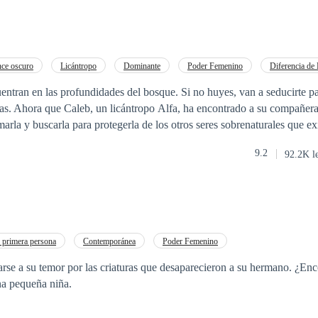
ce oscuro
Licántropo
Dominante
Poder Femenino
Diferencia de
Arrogante
Pasión
Universo Alterno
ntran en las profundidades del bosque. Si no huyes, van a seducirte p
ras. Ahora que Caleb, un licántropo Alfa, ha encontrado a su compañer
marla y buscarla para protegerla de los otros seres sobrenaturales que e
rque su poder aumentara mucho más al tener a su mate. Y eso no le conv
9.2
92.2K l
mor solo existe una opción. Caleb tiene muy claro cuáles son sus priorid
guerra comenzará.
primera persona
Contemporánea
Poder Femenino
rse a su temor por las criaturas que desaparecieron a su hermano. ¿Enc
na pequeña niña.