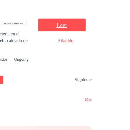
Contemporánea
Leer
terla en el
ueblo alejado de
Añadido
eídos
Ongoing
Siguiente
Más