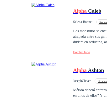
Alpha
Caleb
Selena Bonnet
Roman
De Odio al Amor
Los monstruos se encue
atrapada entre sus gar
dudara en seducirla, a
quieren su cabeza, po
Hombre lobo
Entre la guerra y el a
a su amor. Así que la 
Alpha
Ashton
JosephClever
POV en 
Mérida deberá enfrenta
en unos de ellos? Y u