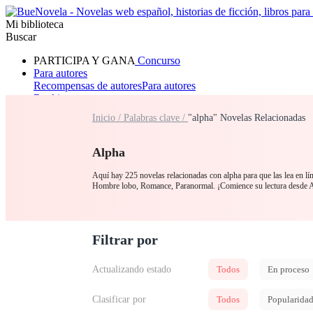
Mi biblioteca
Buscar
PARTICIPA Y GANA
Concurso
Para autores
Recompensas de autores
Para autores
Ranking
Navegar
Inicio /
Palabras clave /
"alpha" Novelas Relacionadas
Novelas
Cuentos Cortos
Todos
Romance
Hombre lobo
Mafia
Sistema
Fantasía
Urbano
LG
Alpha
Aquí hay 225 novelas relacionadas con alpha para que las lea en lí
Hombre lobo, Romance, Paranormal. ¡Comience su lectura desde 
Filtrar por
Actualizando estado
Todos
En proceso
Clasificar por
Todos
Popularida