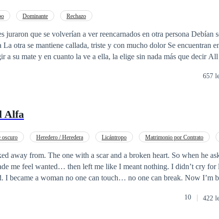
bo
Dominante
Rechazo
 donde
tiene que elegir 
657 l
 Alfa
 oscuro
Heredero / Heredera
Licántropo
Matrimonio por Contrato
from. The one with a scar and a broken heart. So when he asked for one night,
ecame a woman no one can touch… no one can break. Now I’m back. He looks at
. But his eyes still burn when they meet mine. His hands still reach f
10
422 l
e secret that can destroy him.