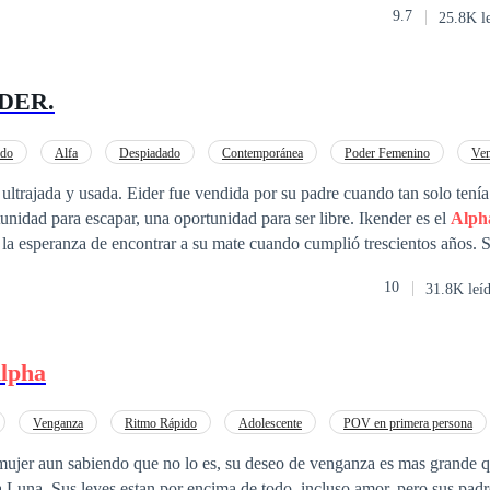
9.7
25.8K l
DER.
ido
Alfa
Despiadado
Contemporánea
Poder Femenino
Ve
ultrajada y usada. Eider fue vendida por su padre cuando tan solo tenía
unidad para escapar, una oportunidad para ser libre. Ikender es el
Alph
 la esperanza de encontrar a su mate cuando cumplió trescientos años.
s caminatas encuentra a una chiquilla en medio de las vías del tren?, sab
10
31.8K leí
lpha
Venganza
Ritmo Rápido
Adolescente
POV en primera persona
Luna
jer aun sabiendo que no lo es, su deseo de venganza es mas grande q
us leyes estan por encima de todo, incluso amor, pero sus padres saben que