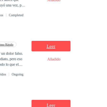
ruyó una vez, pero
podrá hacer lo
dos
Completed
itmo Rápido
Leer
un dolor falso.
diato, pero eso
Añadido
l de Luna y calmar
eídos
Ongoing
más majestuoso de
pero por ahí
Leer