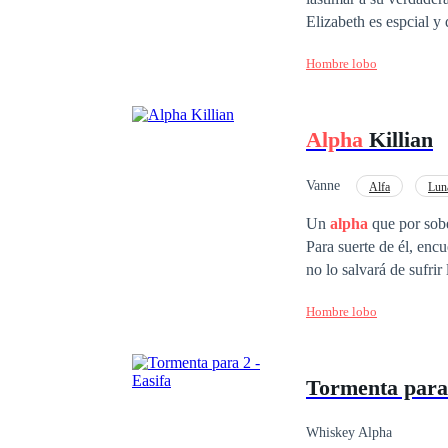
Elizabeth es espcial y
el amor por Damián Da
Hombre lobo
mismo el
alpha
que to
Alpha
Killian
Vanne
Alfa
Lun
Pasión
Acción
Un
alpha
que por sobe
Para suerte de él, enc
no lo salvará de sufrir las consecuenc
destino le deparará al
Hombre lobo
a su nuevo pueblo? Ella se verá envuelta en un drama, posesividad, control y peligro total. Pero, el amor
prevalecerá como manantial en tiempo de sequía.
porque todo sea paz y 
Tormenta para 
la vida; el compañeris
dicen que valen más l
Whiskey Alpha