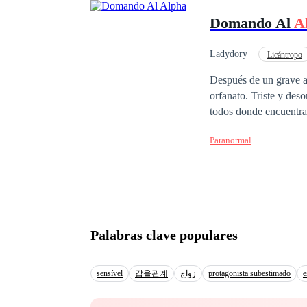
Domando Al
A
Ladydory
Licántropo
De Débil a Fuerte
Después de un grave ac
orfanato. Triste y des
todos donde encuentra
Paranormal
Palabras clave populares
sensível
갑을관계
زواج
protagonista subestimado
e