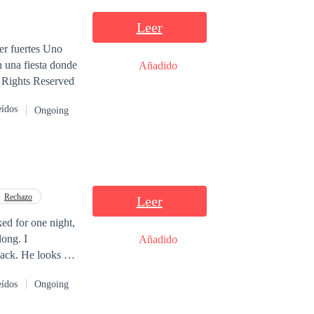
Leer
Añadido
a su mate y en cuanto la ve a ella, la elige sin nada más que decir All Rights Reserved
eídos
Ongoing
Rechazo
Leer
Añadido
or me like he
eídos
Ongoing