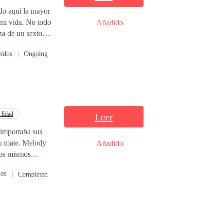
ado aquí la mayor
 mi vida. No todo
Añadido
iudad, dejando mi
eídos
Ongoing
s. La suave y
l llamado
n placentero,
he alcanzado
de las
mor
e Edad
Leer
me trajo a este
 importaba sus
os, pero se vuelve
. Melody
Añadido
la indiferencia.
los mismos
azón para luchar
rando encontrar a
dos
Completed