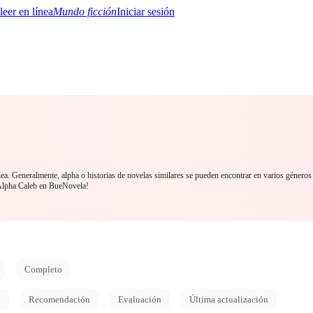
Mundo ficción
Iniciar sesión
BTQ+
YA/TEEN
Paranormal
Misterio/Thriller
Oriental
Juegos
Historia
MM
nea. Generalmente, alpha o historias de novelas similares se pueden encontrar en varios géneros
Alpha Caleb en BueNovela!
Completo
d
Recomendación
Evaluación
Última actualización