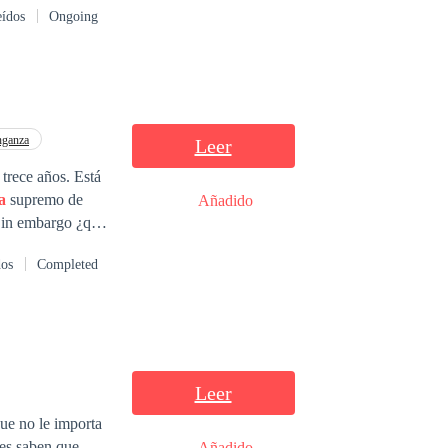
eídos
Ongoing
nganza
Leer
 trece años. Está
a
supremo de
Añadido
 Sin embargo ¿qué
iendo que este se
dos
Completed
Leer
ue no le importa
Añadido