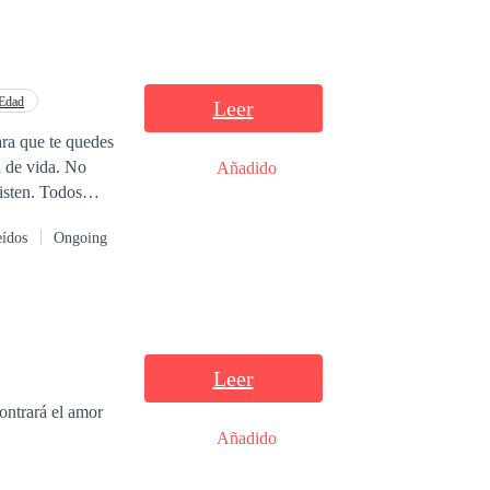
 Edad
Leer
ara que te quedes
a de vida. No
Añadido
xisten. Todos
iene a nadie.
eídos
Ongoing
ades. Él protegerá
Leer
ontrará el amor
Añadido