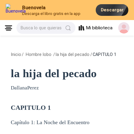
Buenovela
Descargar
Descarga el libro gratis en la app
Mi biblioteca
Busca lo que quieras
Inicio
/
Hombre lobo
/
la hija del pecado
/
CAPITULO 1
la hija del pecado
DallanaPerez
CAPITULO 1
Capítulo 1: La Noche del Encuentro