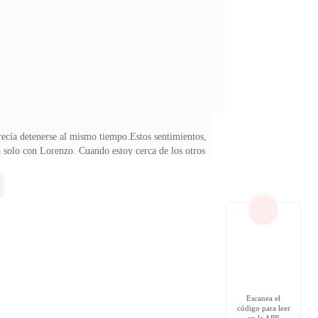
a mí, no confío en ella completamente, especialmente
ecía detenerse al mismo tiempo.Estos sentimientos,
 solo con Lorenzo. Cuando estoy cerca de los otros
a está patas arriba, mi cabeza da vueltas, y siento mi
 gritando mi nombre. Pero es como si estuviera en un
scucho la voz de mi padre, lo busco, pero no lo
Escanea el
código para leer