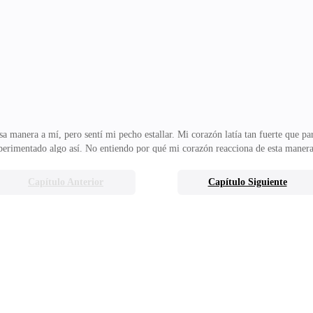
ir con Ester. Aunque sé que ella es buena y que realmente quiere lo mejor par
s, no he vuelto a saber nada. Lo últim
anera a mí, pero sentí mi pecho estallar. Mi corazón latía tan fuerte que par
perimentado algo así. No entiendo por qué mi corazón reacciona de esta manera
 no logra comprender.Llego a casa más confundida de lo que estaba antes. Mi vid
rro los ojos durante más de media hora y, a lo lejos, escucho a Ester llamarme,
Capítulo Anterior
Capítulo Siguiente
Camino por un sendero hermoso, lleno de flores. Estoy deleitada con el lugar. E
nza de verlo, de hallarlo.