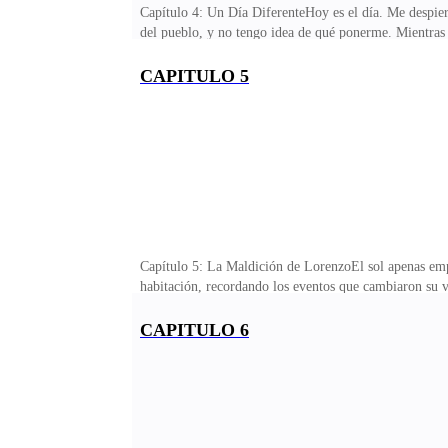
Capítulo 4: Un Día DiferenteHoy es el día. Me despier
del pueblo, y no tengo idea de qué ponerme. Mientras m
persona en la que puedo pensar: Giulia.Giulia es una d
convertido en una amiga en quien puedo confiar. Me d
CAPITULO 5
¡Giulia! —llamo desde la puerta, golpeando suavemente
moviéndose hacia un lado para dejarme entrar.Asiento
Capítulo 5: La Maldición de LorenzoEl sol apenas empe
habitación, recordando los eventos que cambiaron su vi
comenzó hace veinte años, mucho antes de que él nacie
mujer hermosa y ambiciosa. Se enamoró de Bruno Salva
CAPITULO 6
de gran poder y belleza.Morgana y Bruno eran insepara
sus artimañas para seducir a Bruno, y finalmente, log