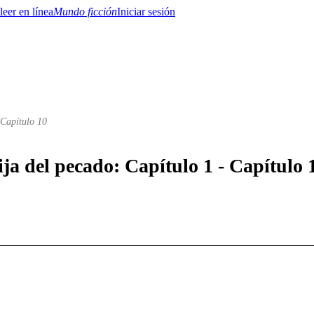
Mundo ficción
Iniciar sesión
 Capítulo 10
BTQ+
YA/TEEN
Paranormal
Misterio/Thriller
Oriental
Juegos
Historia
MM
ija del pecado: Capítulo 1 - Capítulo 