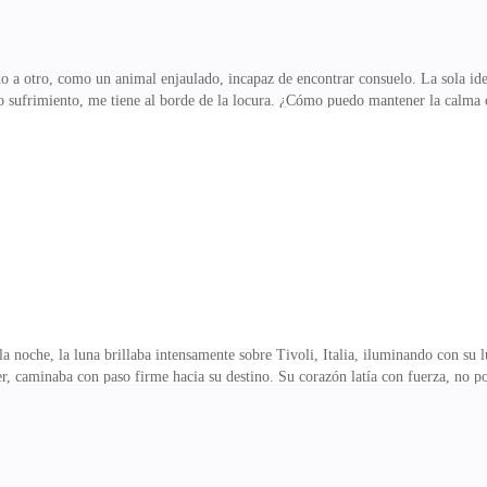
 otro, como un animal enjaulado, incapaz de encontrar consuelo. La sola idea
to sufrimiento, me tiene al borde de la locura. ¿Cómo puedo mantener la calma 
onstruo que se alimenta de la desesperación y el dolor de mujeres inocentes. C
uerdos se desvanecen como una niebla, dejando tras de sí el rastro de una tragedi
una a la que no quise dañar. Durante un breve momento, mi humanidad luchó por 
resuena en mi mente como una me
e, la luna brillaba intensamente sobre Tivoli, Italia, iluminando con su luz
r, caminaba con paso firme hacia su destino. Su corazón latía con fuerza, no po
sado años ocultando la verdad sobre su naturaleza, manteniendo sus habilidade
r amiga, Luciana, y Bruno, el hombre al que había confiado sus más profundos
eció su amor por él. Llevaban meses juntos, y cada día que pasaba, Morgana se 
ón de su amiga Luciana, se gestaba una traición. Lu