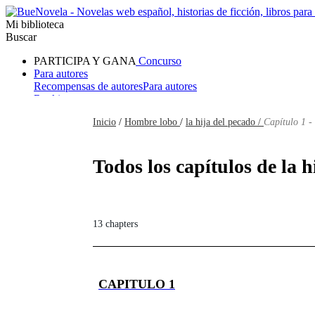
Mi biblioteca
Buscar
PARTICIPA Y GANA
Concurso
Para autores
Recompensas de autores
Para autores
Ranking
Navegar
Inicio
/
Hombre lobo
/
la hija del pecado /
Capítulo 1 -
Novelas
Cuentos Cortos
Todos
Romance
Hombre lobo
Mafia
Sistema
Fantasía
Urbano
LG
Todos los capítulos de la h
13 chapters
CAPITULO 1