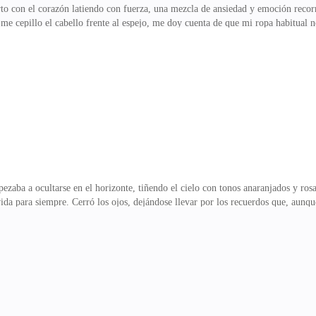
to con el corazón latiendo con fuerza, una mezcla de ansiedad y emoción recor
e cepillo el cabello frente al espejo, me doy cuenta de que mi ropa habitual n
e las pocas personas que me ha hecho sentir bienvenida en este nuevo entorno. 
irijo a su casa, esperando que tenga alguna idea de cómo transformarme en alg
.Ella abre la puerta con una sonrisa amplia, sus ojos brillando con curiosida
, mordiéndome el labio inferior.—
zaba a ocultarse en el horizonte, tiñendo el cielo con tonos anaranjados y ros
da para siempre. Cerró los ojos, dejándose llevar por los recuerdos que, aunque
ra. La historia de su maldición tenía sus raíces en un amor traicionado y una 
tore, un hombre de gran poder y riqueza. Pero Bruno no estaba solo; su coraz
bles, unidos no solo por el amor, sino también por la magia. Pero Luciana, cons
ró separarlo de Morgana. Bruno,