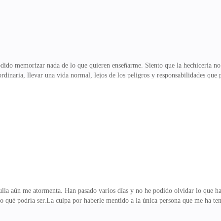
o memorizar nada de lo que quieren enseñarme. Siento que la hechicería no 
ordinaria, llevar una vida normal, lejos de los peligros y responsabilidades que
es, no puedo. No quiero seguir con esto —digo, dejando caer el libro de hechiz
a con una mezcla de preocupación y firmeza. Sus ojos, que suelen ser cálidos, a
gerte del peligro. Cada vez estás más sola, tus padres adoptivos ya se han ido 
e Ester, con un tono que deja e
n me atormenta. Han pasado varios días y no he podido olvidar lo que habl
to qué podría ser.La culpa por haberle mentido a la única persona que me ha t
 como una hermana para mí en estos últimos meses, y sentir que he traicionado
n mis sueños, como antes solía ocurrir. Ahora, más que nunca, necesito hablar c