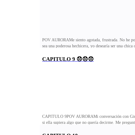
POV AURORAMe siento agotada, frustrada. No he podid
sea una poderosa hechicera, yo desearía ser una chica 
quiero continuar más con esto. Por más que te esfuerc
liberarme del peso que siento en el pecho.Ester me mir
CAPITULO 9 😞😞😞
antes.—No digas eso, Aurora. Debes aprender para prote
No puedes tirar su sacrificio a la basura —me respond
CAPITULO 9POV AURORAMi conversación con Giulia aú
si ella supiera algo que no quería decirme. Me pregun
nada a cambio, me carcome por dentro. Giulia ha sido
estos días tampoco he podido volver a ver a mi padre e