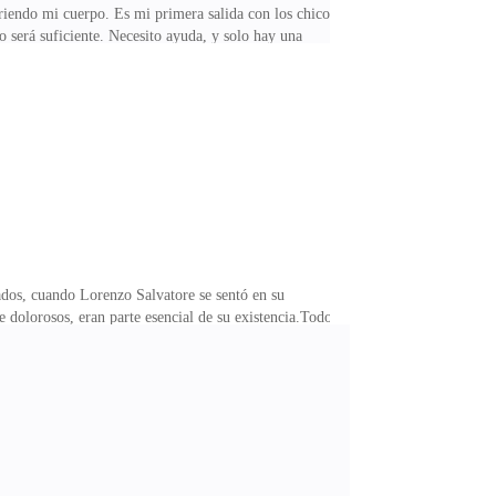
riendo mi cuerpo. Es mi primera salida con los chicos
o será suficiente. Necesito ayuda, y solo hay una
Con su sonrisa cálida y su actitud despreocupada, se ha
uien que no parezca recién salida del bosque.—
d.—¡Aurora! ¿Lista para tu gran día? —pregunta,
ados, cuando Lorenzo Salvatore se sentó en su
 dolorosos, eran parte esencial de su existencia.Todo
venganza oscura. Su madre, Luciana, había sido una
ón pertenecía a otra mujer, Morgana, una hechicera
umida por los celos, decidió intervenir. Utilizó todas