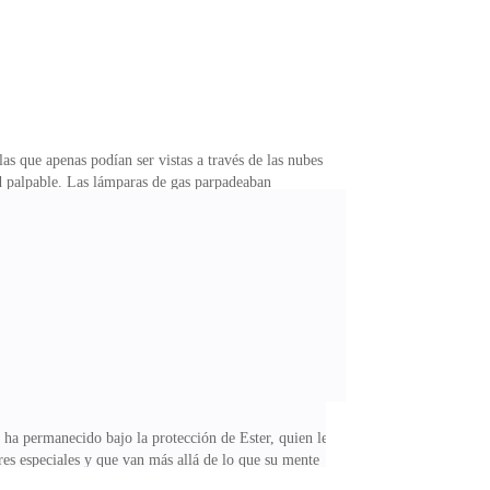
s que apenas podían ser vistas a través de las nubes
ud palpable. Las lámparas de gas parpadeaban
de sus pasos resonaba en la quietud de la noche, cada
lsaba a seguir adelante, aunque sus fuerzas comenzaban
ra de un hombre. La oscuridad de la noche no me ayuda,
ha permanecido bajo la protección de Ester, quien le
res especiales y que van más allá de lo que su mente
l pueblo y sus habitantes.Esta tarde, como las dos