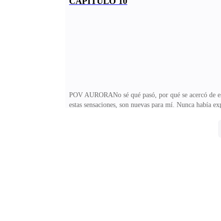
CAPITULO 10
dudas que me atormentan y que no me atrevo a compart
cuando se trata de asuntos tan personales.De los chico
POV AURORANo sé qué pasó, por qué se acercó de esa m
estas sensaciones, son nuevas para mí. Nunca había ex
chicos, me siento normal. Esto es algo que mi cerebro
cuerpo arder. Me recuesto en la cama a descansar. Cie
trance, como si no pudiera abrir los ojos y despertar.
encuentro. Sigo el camino hasta el final, con la espera