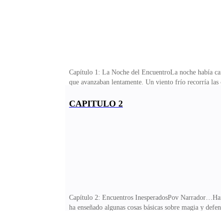
Capítulo 1: La Noche del EncuentroLa noche había caído
que avanzaban lentamente. Un viento frío recorría las 
débilmente, arrojando sombras danzantes en los adoquin
latido de su corazón se sincronizaba con su alocada ca
CAPITULO 2
a flaquear.Vi esos ojos resplandecer, ese color amari
las calles están desiertas. Pensé que este sería el mejor
Capítulo 2: Encuentros InesperadosPov Narrador…Han pa
ha enseñado algunas cosas básicas sobre magia y defens
puede imaginar. Aunque la curiosidad por su origen y s