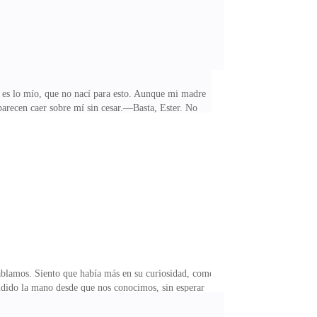
es lo mío, que no nací para esto. Aunque mi madre
 parecen caer sobre mí sin cesar.—Basta, Ester. No
os sobre la mesa, como si con ese gesto pudiera
hora reflejan una cierta dureza que no había visto
lejos. Lo hicieron para despistar a quienes te buscan.
amos. Siento que había más en su curiosidad, como
endido la mano desde que nos conocimos, sin esperar
 su confianza me duele más de lo que esperaba.En
on él. Hay tantas preguntas que quiero hacerle, tantas