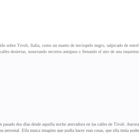
 sobre Tivoli, Italia, como un manto de terciopelo negro, salpicado de estrella
calles desiertas, susurrando secretos antiguos y llenando el aire de una inquiet
es desgastados.Aurora corría desesperada por las calles del pueblo. El sonido 
rrera. Sentía que alguien la perseguía, que estaba en peligro. El miedo la impu
llo en ese ser no es normal. No pude ver su figura claramente, pero la sombra e
 día de mi vi
sado dos días desde aquella noche aterradora en las calles de Tivoli. Aurora 
a personal. Ella nunca imagino que podía hacer esas cosas, que ella tenía pode
us poderes crece con cada día, Aurora también siente la necesidad de conocer e