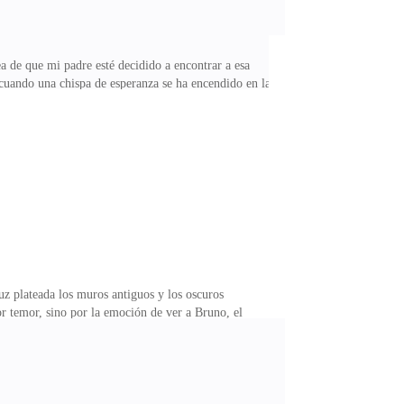
 de que mi padre esté decidido a encontrar a esa
cuando una chispa de esperanza se ha encendido en la
ada vez que la maldición se apodera de mí, pierdo la
a inevitable. Pero esta vez... esta vez fue diferente.
salir a la superficie, incluso mientras estaba
 plateada los muros antiguos y los oscuros
r temor, sino por la emoción de ver a Bruno, el
s en secreto para protegerse de la crueldad del
 secretos. Bruno la había escuchado con atención,
sentía más segura de que Bruno era el hombre con el