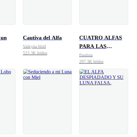
 un
Cautiva del Alfa
CUATRO ALFAS
PARA LAS
Valkyria Wolf
523.3K leídos
MAFIOSAS
Pandora
297.3K leídos