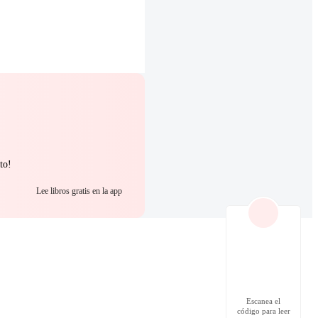
to!
Lee libros gratis en la app
Escanea el
código para leer