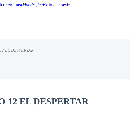
Mundo ficción
Iniciar sesión
12 EL DESPERTAR
BTQ+
YA/TEEN
Paranormal
Misterio/Thriller
Oriental
Juegos
Historia
MM
O 12 EL DESPERTAR