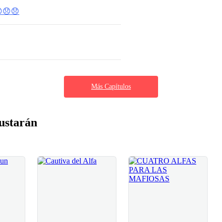
😞😞
Más Capítulos
ustarán