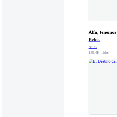
Alfa, tenemos
Bebé.
Naths
128.4K leídos