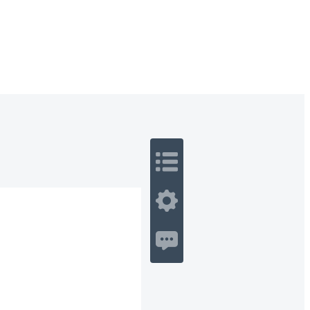
 Romance
Sci-Fi
Guerra
Otros