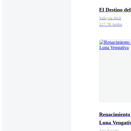
El Destino de
Valkyria Wolf
127.7K leídos
Renacimiento 
Luna Vengati
Ama Estrella