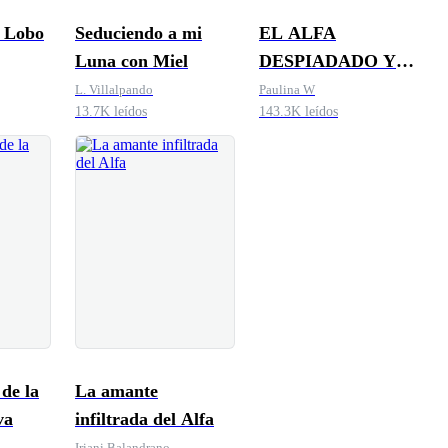
l Lobo
Seduciendo a mi
EL ALFA
Luna con Miel
DESPIADADO Y
SU LUNA FALSA.
L. Villalpando
Paulina W
13.7K leídos
143.3K leídos
de la
La amante
va
infiltrada del Alfa
Iriani Balandrano