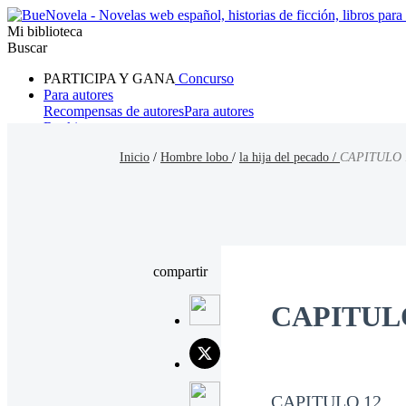
Mi biblioteca
Buscar
PARTICIPA Y GANA
Concurso
Para autores
Recompensas de autores
Para autores
Ranking
Navegar
Inicio
/
Hombre lobo
/
la hija del pecado /
CAPITULO 
Novelas
Cuentos Cortos
Todos
Romance
Hombre lobo
Mafia
Sistema
Fantasía
Urbano
LG
compartir
CAPITUL
CAPITULO 12