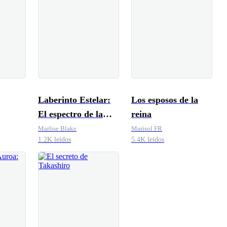
Laberinto Estelar:
Los esposos de la
El espectro de la
reina
galaxia
Marlise Blake
Marisol FR
1.2K leídos
5.4K leídos