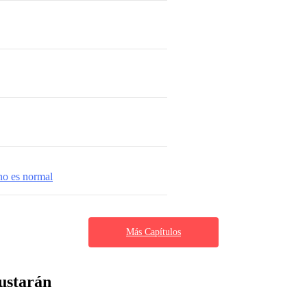
no es normal
Más Capítulos
ustarán