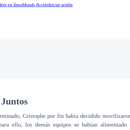
Mundo ficción
Iniciar sesión
BTQ+
YA/TEEN
Paranormal
Misterio/Thriller
Oriental
Juegos
Historia
MM
 Juntos
rminado, Cristophe por fin había decidido movilizarse
 para ello, los demás equipos se habían alimentado