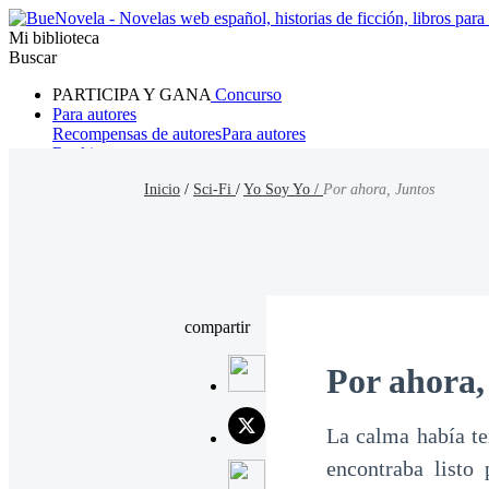
Mi biblioteca
Buscar
PARTICIPA Y GANA
Concurso
Para autores
Recompensas de autores
Para autores
Ranking
Navegar
Inicio
/
Sci-Fi
/
Yo Soy Yo /
Por ahora, Juntos
Novelas
Cuentos Cortos
Todos
Romance
Hombre lobo
Mafia
Sistema
Fantasía
Urbano
LG
compartir
Por ahora,
La calma había te
encontraba listo