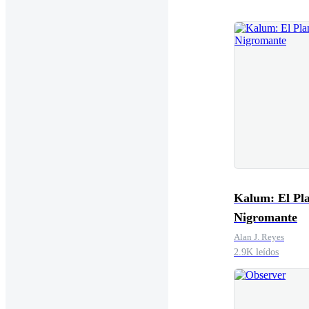
Kalum: El Pl
Nigromante
Alan J. Reyes
2.9K leídos