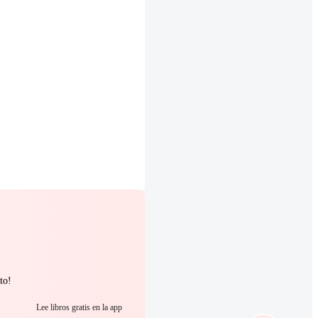
to!
Lee libros gratis en la app