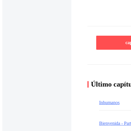
ca
Último capít
Inhumanos
Bienvenida - Part