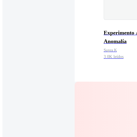
Experimento 
Anomalía
Supra K
3.0K leídos