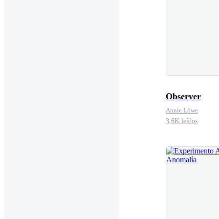
Observer
Annie Löwe
3.6K leídos