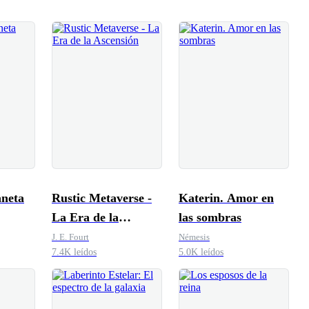
aneta
Rustic Metaverse -
Katerin. Amor en
La Era de la
las sombras
Ascensión
J. E. Fourt
Némesis
7.4K leídos
5.0K leídos