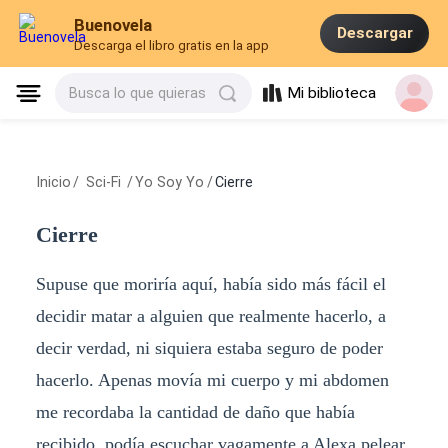
Buenovela
Descargar
Descarga el libro gratis en la app
Mi biblioteca
Busca lo que quieras
Inicio
/
Sci-Fi
/
Yo Soy Yo
/
Cierre
Cierre
Supuse que moriría aquí, había sido más fácil el
decidir matar a alguien que realmente hacerlo, a
decir verdad, ni siquiera estaba seguro de poder
hacerlo. Apenas movía mi cuerpo y mi abdomen
me recordaba la cantidad de daño que había
recibido, podía escuchar vagamente a Alexa pelear