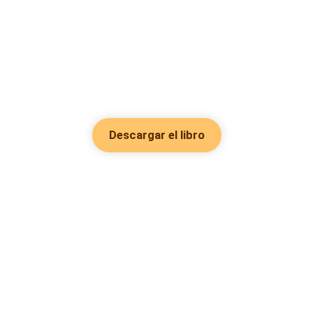
Descargar el libro
Hot Genres
Romance
Recursos
Hombre lobo
Palabras clave
Redes Sociales