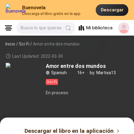
Buenovela
Descargar
Descarga el libro gratis en la app
Mi biblioteca
Busca lo que quieras
Inicio /
Sci-Fi
/
Amor entre dos mundos
Last Updated: 2022-03-30
Amor entre dos mundos
Spanish
·
16+
·
by: Martixa13
Sci-Fi
En proceso
Descargar el libro en la aplicación