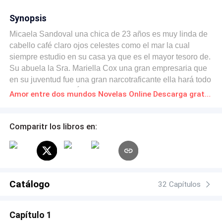
Synopsis
Micaela Sandoval una chica de 23 años es muy linda de
cabello café claro ojos celestes como el mar la cual
siempre estudio en su casa ya que es el mayor tesoro de.
Su abuela la Sra. Mariella Cox una gran empresaria que
en su juventud fue una gran narcotraficante ella hará todo
para proteger a su Ángel y le oculta una gran verdad de
Amor entre dos mundos Novelas Online Descarga gratuita de PDF
su vida. a los 23 años Micaela recién graduada hereda la
corporación Marcos que es la unión de las empresas de
su abuela la vida dentro de su burbuja cambiará cuando
Comparitr los libros en:
conoce a Xavier Walton el CEO de las industria Walton
S.A. El amor de ellos será tan fuerte o se separaran?
Será su amor verdadero o o su tormento
Catálogo
32 Capítulos
Capítulo 1