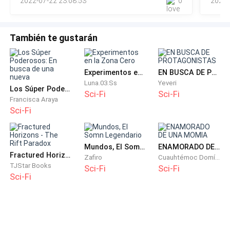
2022-07-22 23:08:53
0
2021-
También te gustarán
Experimentos en la Zona Cero
EN BUSCA DE PROTAGONISTAS
Luna.03.Ss
Yeveri
Los Súper Poderosos: En busca de una nueva
Sci-Fi
Sci-Fi
Francisca Araya
Sci-Fi
Mundos, El Somn Legendario
ENAMORADO DE UNA MOMIA
Fractured Horizons - The Rift Paradox
Zafiro
Cuauhtémoc Domínguez
TJStar Books
Sci-Fi
Sci-Fi
Sci-Fi