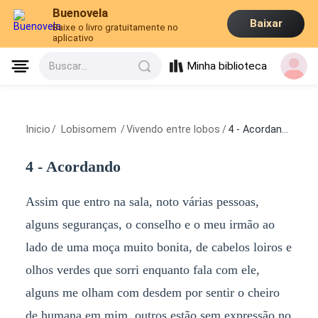
Buenovela
Baixar
Baixe o livro gratuitamente no
aplicativo
Minha biblioteca
Buscar...
Inicio
/
Lobisomem
/
Vivendo entre lobos
/
4 - Acordando
4 - Acordando
Assim que entro na sala, noto várias pessoas,
alguns seguranças, o conselho e o meu irmão ao
lado de uma moça muito bonita, de cabelos loiros e
olhos verdes que sorri enquanto fala com ele,
alguns me olham com desdem por sentir o cheiro
de humana em mim, outros estão sem expressão no