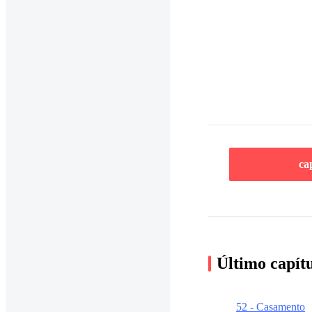
ca
Último capít
52 - Casamento