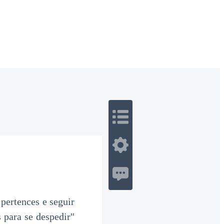
 Romance
Sci-Fi
Guerra
Otros
pertences e seguir
 para se despedir"