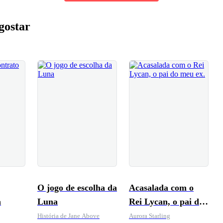
gostar
O jogo de escolha da
Acasalada com o
a
Luna
Rei Lycan, o pai do
meu ex.
História de Jane Above
Aurora Starling