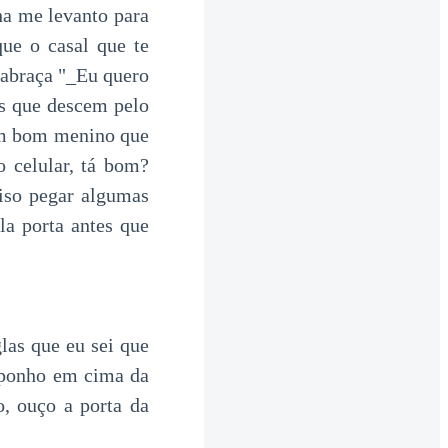
ha me levanto para
que o casal que te
e abraça "_Eu quero
as que descem pelo
 um bom menino que
o celular, tá bom?
ciso pegar algumas
la porta antes que
las que eu sei que
e ponho em cima da
, ouço a porta da