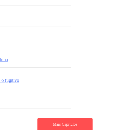
zinha
 o fugitivo
Mais Capítulos