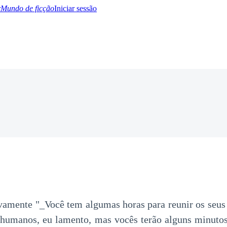
Mundo de ficção
Iniciar sessão
BTQ+
YA/TEEN
Paranormal
Misterio/Thriller
Oriental
Juegos
Historia
MM
vamente "_Você tem algumas horas para reunir os seus 
 humanos, eu lamento, mas vocês terão alguns minutos