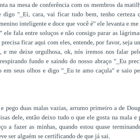
senta na mesa de conferência com os membros da matil
 digo "_Ei, cara, vai ficar tudo bem, tenho certeza 
 menino inteligente e doce que você é" ele levanta e m
 ele fala entre soluços e não consigo parar as lágrim
 precisa ficar aqui com eles, entende, por favor, seja
, e me deixe orgulhosa, ok, nós iremos nos falar pel
 respirando fundo e saindo do nosso abraço "_Eu pre
ho em seus olhos e digo "_Eu te amo caçula" e saio pe
e pego duas malas vazias, arrumo primeiro a de Doug
oisas dele, então deixo tudo o que ele gosta na mala 
ço a fazer as minhas, quando estou quase terminando
eve ser alguém se certificando de que já sai.