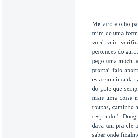
Me viro e olho p
mim de uma forma 
você veio verifi
pertences do garo
pego uma mochila,
pronta" falo apo
esta em cima da c
do pote que sempr
mais uma coisa n
roupas, caminho a
respondo "_Dougla
dava um pra ele a
saber onde final