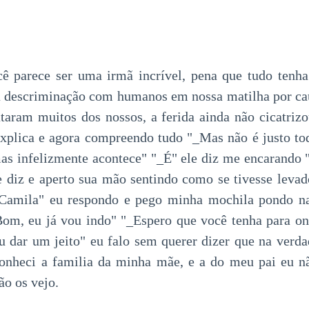
cê parece ser uma irmã incrível, pena que tudo tenh
a descriminação com humanos em nossa matilha por ca
taram muitos dos nossos, a ferida ainda não cicatrizou
explica e agora compreendo tudo "_Mas não é justo t
mas infelizmente acontece" "_É" ele diz me encarando
e diz e aperto sua mão sentindo como se tivesse leva
_Camila" eu respondo e pego minha mochila pondo na
m, eu já vou indo" "_Espero que você tenha para ond
 dar um jeito" eu falo sem querer dizer que na verd
onheci a familia da minha mãe, e a do meu pai eu n
ão os vejo.