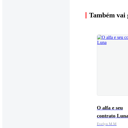
Também vai 
O alfa e seu
contrato Lun
Evelyn M.M