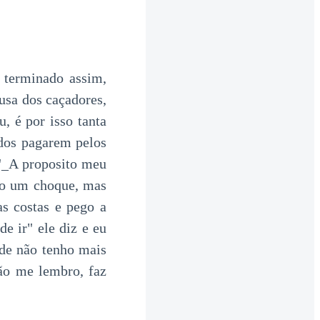
a terminado assim,
usa dos caçadores,
, é por isso tanta
odos pagarem pelos
 "_A proposito meu
do um choque, mas
s costas e pego a
e ir" ele diz e eu
ade não tenho mais
ão me lembro, faz