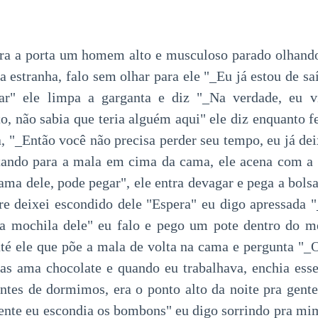
ara a porta um homem alto e musculoso parado olhando
estranha, falo sem olhar para ele "_Eu já estou de saíd
car" ele limpa a garganta e diz "_Na verdade, eu 
to, não sabia que teria alguém aqui" ele diz enquanto 
 "_Então você não precisa perder seu tempo, eu já dei
ntando para a mala em cima da cama, ele acena com a 
ama dele, pode pegar", ele entra devagar e pega a bols
e deixei escondido dele "Espera" eu digo apressada 
a mochila dele" eu falo e pego um pote dentro do m
té ele que põe a mala de volta na cama e pergunta "_O
s ama chocolate e quando eu trabalhava, enchia esse
ntes de dormimos, era o ponto alto da noite pra gente,
mente eu escondia os bombons" eu digo sorrindo pra m