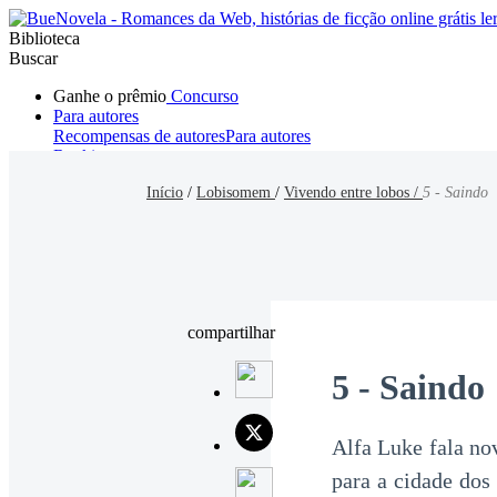
Biblioteca
Buscar
Ganhe o prêmio
Concurso
Para autores
Recompensas de autores
Para autores
Ranking
Navegar
Início
/
Lobisomem
/
Vivendo entre lobos /
5 - Saindo
Novelas
Contos Curtos
Todos
Romance
Hombre lobo
Mafia
Sistema
Fantasía
Urbano
LG
compartilhar
5 - Saindo
Alfa Luke fala no
para a cidade dos