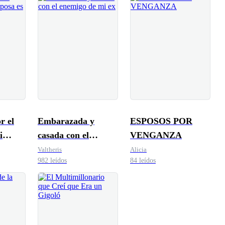
r el
Embarazada y
ESPOSOS POR
i
casada con el
VENGANZA
poco
enemigo de mi ex
Valtheris
Alicia
982 leídos
84 leídos