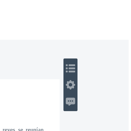
 Romance
Sci-Fi
Guerra
Otros
 reyes se reunían