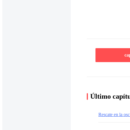
ca
Último capít
Rescate en la os