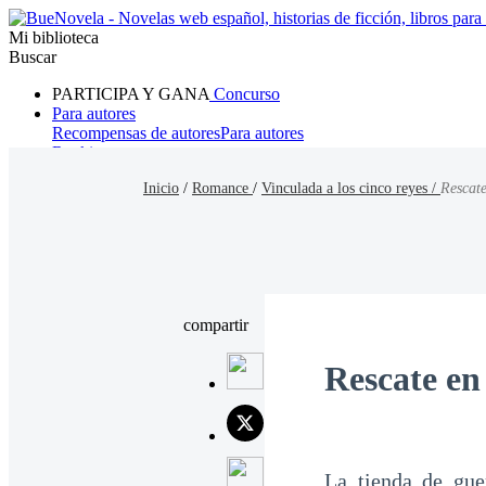
Mi biblioteca
Buscar
PARTICIPA Y GANA
Concurso
Para autores
Recompensas de autores
Para autores
Ranking
Navegar
Inicio
/
Romance
/
Vinculada a los cinco reyes /
Rescate
Novelas
Cuentos Cortos
Todos
Romance
Hombre lobo
Mafia
Sistema
Fantasía
Urbano
LG
compartir
Rescate en
La tienda de gue