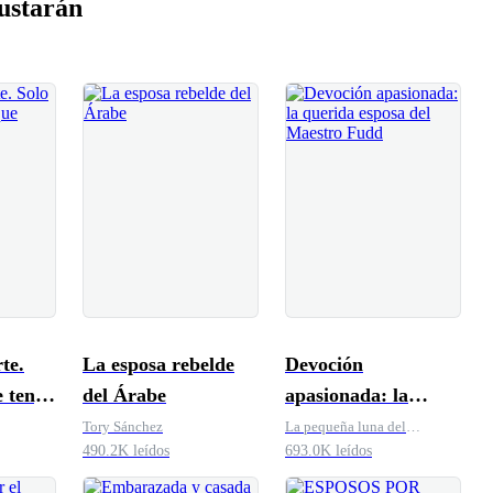
ustarán
te.
La esposa rebelde
Devoción
e tenga
del Árabe
apasionada: la
iós
querida esposa del
Tory Sánchez
La pequeña luna del
490.2K leídos
occidente
693.0K leídos
Maestro Fudd