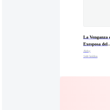
La Venganza d
Exesposa del
Multimillonar
Abby
144 leídos