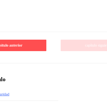
pítulo anterior
capítulo siguie
ulo
curidad