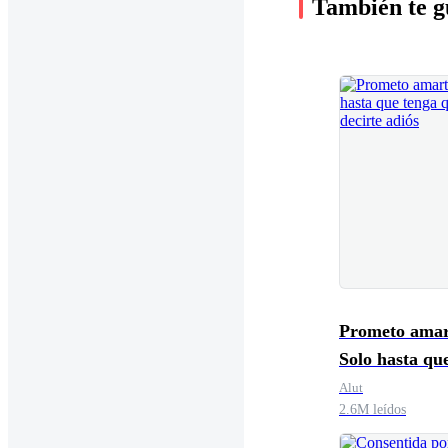
También te g
Prometo amar
Solo hasta qu
que decirte ad
Alut
2.6M leídos