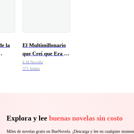
e la
El Multimillonario
que Creí que Era un
io
Gigoló
E.M.Novelle
371 leídos
Explora y lee
buenas novelas sin costo
Miles de novelas gratis en BueNovela. ¡Descarga y lee en cualquier momen