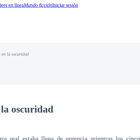
Mundo ficción
Iniciar sesión
 en la oscuridad
BTQ+
YA/TEEN
Paranormal
Misterio/Thriller
Oriental
Juegos
Historia
MM
 la oscuridad
rra real estaba llena de urgencia mientras los cinco