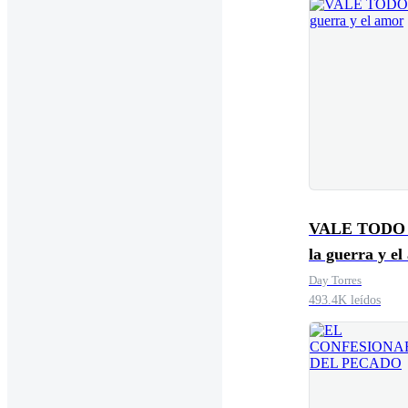
VALE TODO .
la guerra y e
Day Torres
493.4K leídos