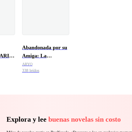
Abandonada por su
ARIO
Amiga: La
O
Venganza de la
ARYO
338 leídos
Novia
Explora y lee
buenas novelas sin costo