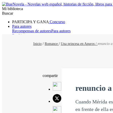
Mi biblioteca
Buscar
PARTICIPA Y GANA
Concurso
Para autores
Recompensas de autores
Para autores
Ranking
Navegar
Inicio
/
Romance
/
Una princesa en Apuros /
renuncio a
Novelas
Cuentos Cortos
Todos
Romance
Hombre lobo
Mafia
Sistema
Fantasía
Urbano
LG
compartir
renuncio a 
Cuando Mérida est
en frente de ella 