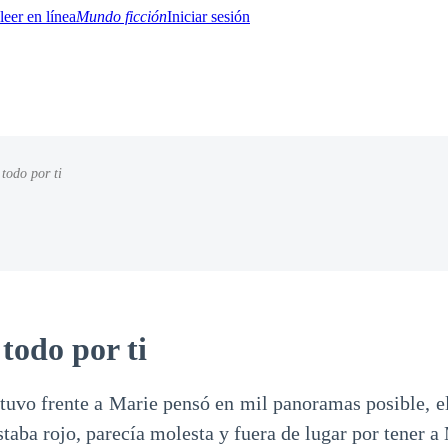
Mundo ficción
Iniciar sesión
 todo por ti
BTQ+
YA/TEEN
Paranormal
Misterio/Thriller
Oriental
Juegos
Historia
MM
todo por ti
uvo frente a Marie pensó en mil panoramas posible, el 
estaba rojo, parecía molesta y fuera de lugar por tener a