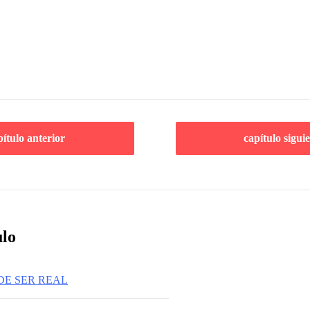
pítulo anterior
capítulo sigui
ulo
DE SER REAL