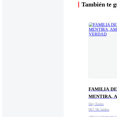
También te g
FAMILIA DE
MENTIRA, 
DE VERDAD
Day Torres
967.5K leídos