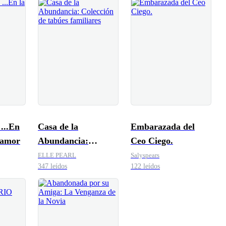
..En
Casa de la
Embarazada del
l amor
Abundancia:
Ceo Ciego.
Colección de tabúes
ELLE PEARL
Salyspears
347 leídos
122 leídos
familiares