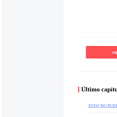
ca
Último capít
ESTO NO PUE