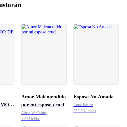
ustarán
Amor Malentendido
Esposa No Amada
AMOR
por mi esposo cruel
Rumi Baslan
555.3K leídos
Alicia W. Colins
1.8M leídos