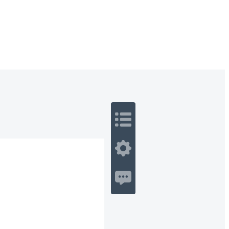
 Romance
Sci-Fi
Guerra
Otros