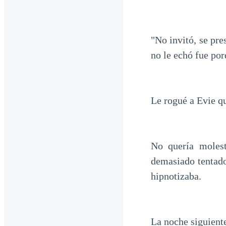
"No invitó, se pre
no le echó fue po
Le rogué a Evie q
No quería moles
demasiado tentado
hipnotizaba.
La noche siguiente