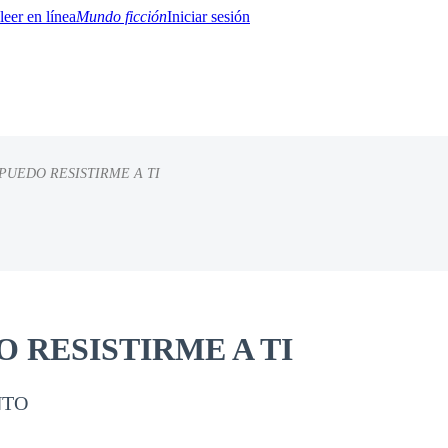
Mundo ficción
Iniciar sesión
PUEDO RESISTIRME A TI
BTQ+
YA/TEEN
Paranormal
Misterio/Thriller
Oriental
Juegos
Historia
MM
 RESISTIRME A TI
NTO