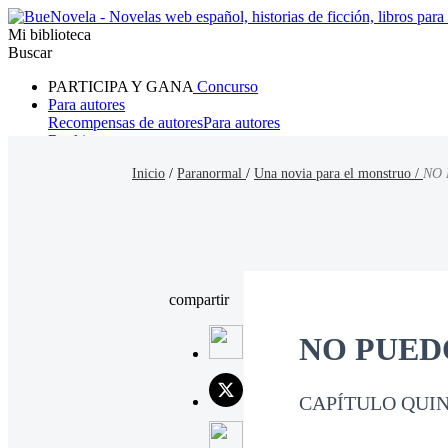
Mi biblioteca
Buscar
PARTICIPA Y GANA
Concurso
Para autores
Recompensas de autores
Para autores
Ranking
Navegar
Inicio
/
Paranormal
/
Una novia para el monstruo /
NO 
Novelas
Cuentos Cortos
Todos
Romance
Hombre lobo
Mafia
Sistema
Fantasía
Urbano
LG
compartir
NO PUEDO
CAPÍTULO QUI