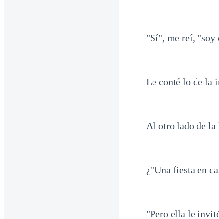
"Sí", me reí, "soy
Le conté lo de la 
Al otro lado de la 
¿"Una fiesta en ca
"Pero ella le invi