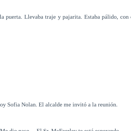
a puerta. Llevaba traje y pajarita. Estaba pálido, con 
oy Sofia Nolan. El alcalde me invitó a la reunión.
 Me dio paso. – El Sr. McFeerley te está esperando.