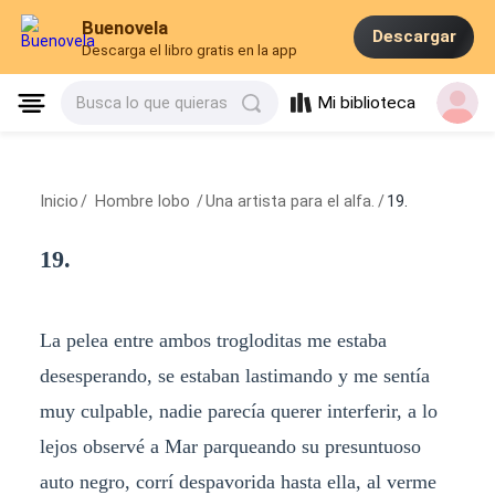
Buenovela
Descargar
Descarga el libro gratis en la app
Mi biblioteca
Busca lo que quieras
Inicio
/
Hombre lobo
/
Una artista para el alfa.
/
19.
19.
La pelea entre ambos trogloditas me estaba
desesperando, se estaban lastimando y me sentía
muy culpable, nadie parecía querer interferir, a lo
lejos observé a Mar parqueando su presuntuoso
auto negro, corrí despavorida hasta ella, al verme