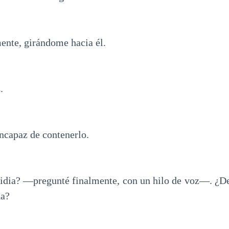
ente, girándome hacia él.
.
incapaz de contenerlo.
idia? —pregunté finalmente, con un hilo de voz—. ¿D
da?