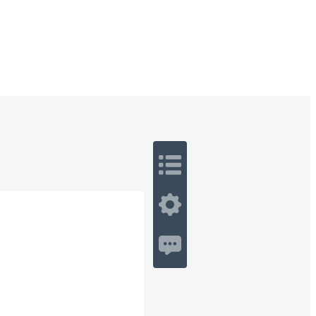
 Romance
Sci-Fi
Guerra
Otros