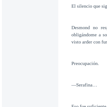
El silencio que si
Desmond no resp
obligándome a sos
visto arder con fu
Preocupación.
—Serafina…
Eso fue suficiente