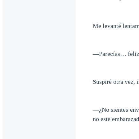
Me levanté lentam
—Parecías… feliz
Suspiré otra vez, 
—¿No sientes env
no esté embaraza