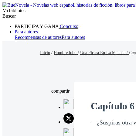
Mi biblioteca
Buscar
PARTICIPA Y GANA
Concurso
Para autores
Recompensas de autores
Para autores
Ranking
Navegar
Inicio
/
Hombre lobo
/
Una Picara En La Manada /
Cap
Novelas
Cuentos Cortos
Todos
Romance
Hombre lobo
Mafia
Sistema
Fantasía
Urbano
LG
compartir
Capítulo 6
—¿Suspiras otra v