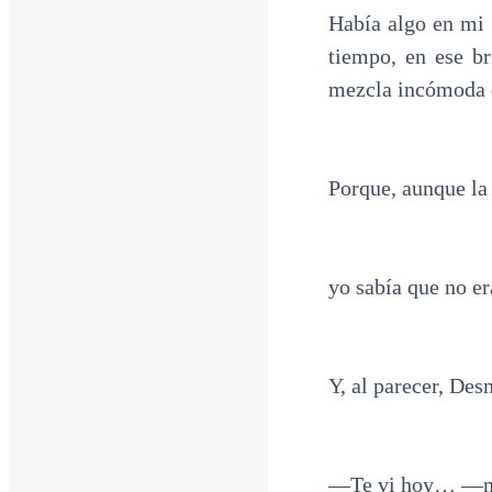
Había algo en mi 
tiempo, en ese br
mezcla incómoda d
Porque, aunque l
yo sabía que no er
Y, al parecer, De
—Te vi hoy… —mur