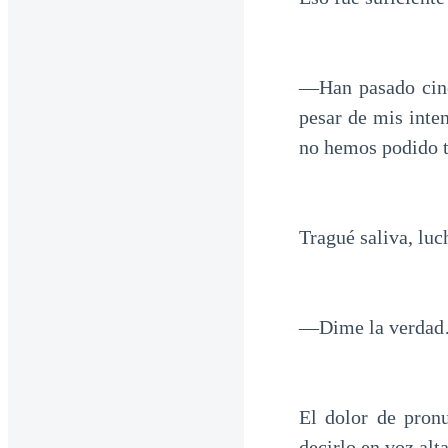
—Han pasado cinc
pesar de mis int
no hemos podido t
Tragué saliva, luc
—Dime la verdad…
El dolor de pron
decirlo en voz alta