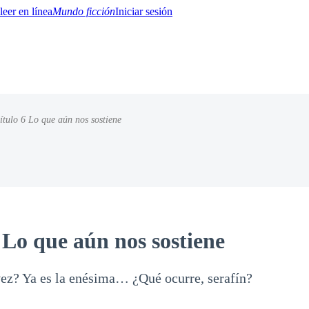
Mundo ficción
Iniciar sesión
ítulo 6 Lo que aún nos sostiene
BTQ+
YA/TEEN
Paranormal
Misterio/Thriller
Oriental
Juegos
Historia
MM
 Lo que aún nos sostiene
ez? Ya es la enésima… ¿Qué ocurre, serafín?