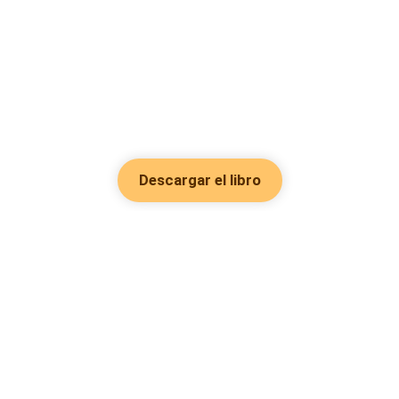
Descargar el libro
Hot Genres
Romance
Recursos
Hombre lobo
Palabras clave
Redes Sociales