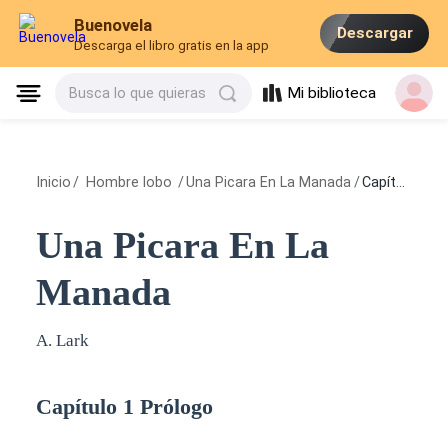
Buenovela
Descargar
Descarga el libro gratis en la app
Mi biblioteca
Busca lo que quieras
Inicio
/
Hombre lobo
/
Una Picara En La Manada
/
Capítulo 1 Prólogo
Una Picara En La
Manada
A. Lark
Capítulo 1 Prólogo