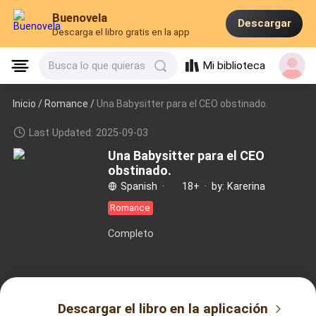
Buenovela
Descargar
Descarga el libro gratis en la app
Mi biblioteca
Busca lo que quieras
Inicio /
Romance
/
Una Babysitter para el CEO obstinado.
Last Updated: 2025-09-03
Una Babysitter para el CEO
obstinado.
Spanish
·
18+
·
by: Karerina
Romance
Completo
Descargar el libro en la aplicación