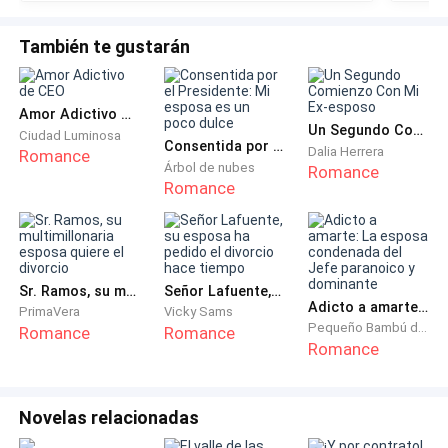
¿Acaso ella sabía que el bebé…?
También te gustarán
Durante el resto de la cirugía se mantuvo en silencio
mientras una lágrima recorría el rostro de Jane, una
Amor Adictivo de CEO
lágrima de insatisfacción propia, de miedo a ser
Un Segundo Comienzo Con Mi Ex-esposo
Ciudad Luminosa
abandonada por él, de tener que revivir la historia de
Consentida por el Presidente: Mi esposa es un poco dulce
Dalia Herrera
Romance
Árbol de nubes
Romance
su hermano Jake, quien también padecía la misma
Romance
enfermedad.
El silencio era ensordecedor, sólo se escuchaba la voz
del médico y el sonido de las pinzas sobre la mesa de
Sr. Ramos, su multimillonaria esposa quiere el divorcio
Señor Lafuente, su esposa ha pedido el divorcio hace tiempo
metal al ser colocadas por el auxiliar del médico.
Adicto a amarte: La esposa condenada del Jefe paranoico y dominante
PrimaVera
Vicky Sams
Pequeño Bambú de la Familia Gu
Romance
Romance
Romance
—Tijeras —dijo y tomando la tijera cortó el hilo de
nylon para finalizar la cirugía.
Novelas relacionadas
Jane cerró los ojos cayendo en un profundo sopor.