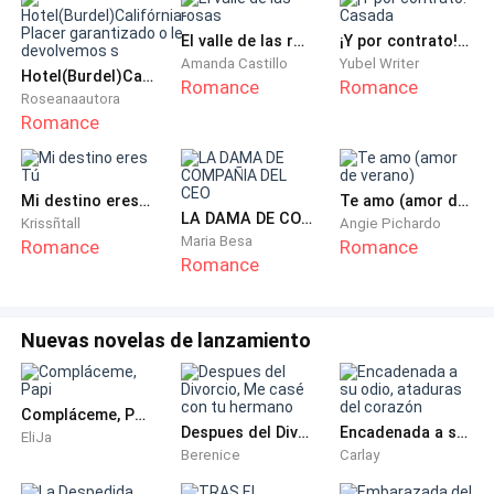
—La paciente permanecerá en observación. Usted
El valle de las rosas
¡Y por contrato! Casada
puede ir al área de recién nacidos, se necesitan
Amanda Castillo
Yubel Writer
Hotel(Burdel)Califórnia-Placer garantizado o le devolvemos s
Romance
Romance
algunos datos personales suyos y de su esposa. —El
Roseanaautora
hombre retiró los guantes y secó con su antebrazo el
Romance
sudor en su rostro.
—¿Doctor, usted sabía de esto, verdad?
Mi destino eres Tú
Te amo (amor de verano)
LA DAMA DE COMPAÑIA DEL CEO
Krissñtall
Angie Pichardo
Maria Besa
Romance
Romance
—Sí, Sr Whote, pensé que estaba al tanto de la
Romance
situación. Su esposa nunca quiso realizarse la prueba
de translucencia nucal en el primer trimestre, la cual
Nuevas novelas de lanzamiento
hubiese permitido diagnosticar con tiempo la
situación del bebé e interrumpir el embarazo.
Compláceme, Papi
Ethan lo miró con asombro y habló en un tono severo:
Despues del Divorcio, Me casé con tu hermano
Encadenada a su odio, ataduras del corazón
EliJa
Berenice
Carlay
—¿De que está hablando doctor? Si hubiese sabido