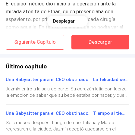
El equipo médico dio inicio a la operación ante la
mirada atónita de Ethan, quien presenciaba con
aspaviento, por primera vez, una delicada cirugía
Desplegar
como aquella. En tanto, Jane aunque no podía ver el
procedimiento quirúrgico, se notaba algo ansiosa.
Siguiente Capítulo
Descargar
Sostenía la mano de su abnegado esposo con fuerza.
Mas, había algo dentro de ella que le preocupaba. Algo
que no sé había atrevido a decirle a su esposo.
Último capítulo
El médico levantó la piel del abdomen y sujetó a la
Una Babysitter para el CEO obstinado. La felicidad se elige
criatura, mas el llanto del recién nacido al ser recibido
en el mundo exterior, no se escuchó a pesar de que se
Jazmín entró a la sala de parto. Su corazón latía con fuerza,
la emoción de saber que su bebé estaba por nacer, y que
movía y estaba respirando.
además de ello, Ethan le había pedido matrimonio, eran dos
razones suficientes continuar luchando.Fue trasladada de
Ethan frunció el entrecejo, se acercó al médico y le
Una Babysitter para el CEO obstinado. Tiempo al tiempo...
una camilla hacia la otra. El brillo de las luces blancas
preguntó en voz baja, casi inaudible por el pequeño.
iluminaba su rostro, mientras el médico y las enfermeras
Seis meses después…Luego de que Tatiana y Mateo
comenzaban a rodearla, dándole indicaciones precisas de
regresaran a la ciudad, Jazmín aceptó quedarse en el
lo que debía hacer. Jazmín sintió una contracción intensa.
—¿Qué ocurre, doctor?