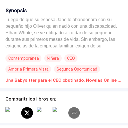
Synopsis
Luego de que su esposa Jane lo abandonara con su
pequeño hijo Oliver quien nació con una discapacidad,
Ethan Whote, se ve obligado a cuidar de su pequeño
durante sus primeros meses de vida. Sin embargo, las
exigencias de la empresa familiar, exigen de su
presencia y debe contratar a una babysitter que cuide de
Contemporánea
Niñera
CEO
su hijo. Jazmín es una estudiante de psicología, quien se
ve obligada a detener sus estudios faltando apenas unos
Amor a Primera Vista
Segunda Oportunidad
meses para su graduación, debe además de trabajar para
cumplir con el tratamiento de su abuela Teresa, cuidar de
Bebé Adorable
Una Babysitter para el CEO obstinado. Novelas Online Descarga gratuita de PDF
ella, ya que tuvo un ACV que la mantiene postrada en
una cama. El destino cruza sus caminos de forma casual,
convirtiendo sus vidas en un caos emocional, donde
Comparitr los libros en:
Ethan –quien se niega a volver a confiar en las mujeres–
tendrá que luchar contra sus propios sentimientos y
Jazmín, deberá evitar a toda costa dejarse llevar por lo
que siente por su nuevo jefe.