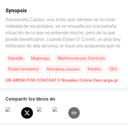
Synopsis
Alessandra Cavani, una actriz que siempre se ha visto
rodeada de escándalos, se ve envuelta en una extraña
situación de la que no entiende mucho, pero de la que
puede beneficiarse, cuando Dylan O' Conell, un play boy
millonario de alta alcurnia, le hace una propuesta que no
puede rechazar. Un matrimonio fingido los marca a
Rebelde
Mujeriego
Matrimonio por Contrato
ambos. Para él, es la solución a las constantes presiones
de su familia. Para ella, es la tranquilidad que espera su
Poder Femenino
Romance oscuro
Perdón
CEO
abuelo antes de morir. Un divorcio inminente, que no se
completa del todo. Dylan, se reencuentra con un viejo
Divorcio
Comedia
UN AMOR POR CONTRATO Novelas Online Descarga gratuita de PDF
amor. Alessandra, recupera recuerdos que ni sabía que
portaba. Una relación repleta de resentimientos, secretos,
malentendidos y traiciones. En una sociedad donde la
Comparitr los libros en:
imagen lo es todo, encontrarse a sí mismos podría ser la
solución. ¿Podrán lograrlo de una vez por todas o serán
víctimas siempre de esa falsedad que los rodea? Un
amor por contrato no era lo que buscaban, pero, ¿será la