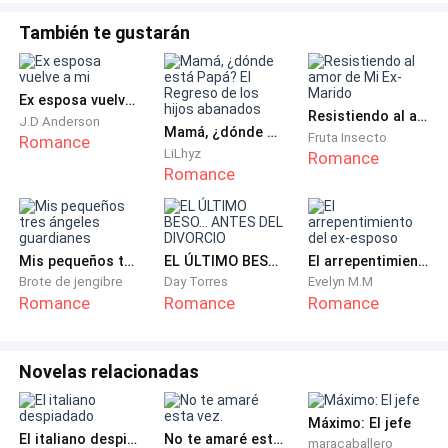
sonreírme, porque mi nuevo y flamante esposo
pertenece a una de las familias más poderosas de la
También te gustarán
ciudad.
Ex esposa vuelve a mi
—Alessandra…
Resistiendo al amor de Mi Ex-Marido
J.D Anderson
Mamá, ¿dónde está Papá? El Regreso de los hijos abanados
Fruta Insecto
Romance
Escucho que me hablan y miro detrás de mí, de donde
LiLhyz
Romance
Romance
proviene la voz. El hermano de Dylan me sonríe, con
una expresión coqueta en su rostro.
—Puedo llamarte así, ¿verdad? —pregunta y yo
Mis pequeños tres ángeles guardianes
EL ÚLTIMO BESO... ANTES DEL DIVORCIO
El arrepentimiento del ex-esposo
asiento. La sonrisa se acentúa y extiende una mano
Brote de jengibre
Day Torres
Evelyn M.M
Romance
Romance
Romance
para tomar la mía—. Bienvenida a la familia.
—Gracias —susurro, con un sentimiento de culpa
Novelas relacionadas
instalado dentro de mí. Toma mi mano y baja su
cabeza hasta que deja un beso que no me hace sentir
Máximo: El jefe
cómoda, me provoca escalofríos. Le dedico una
El italiano despiadado
No te amaré esta vez.
maracaballero