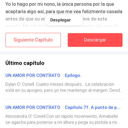
Yo lo hago por mi nono, la única persona por la que
aceptaría algo así, para que me vea felizmente casada
antes de que su enfermedad se lo lleve de este
Desplegar
mundo. Mi vida ha sido un poco diferente a lo que él
quería para mí, pero mi felicidad estaba por encima de
Siguiente Capítulo
Descargar
sus deseos y nunca puso una negativa para que yo
cumpliera mis sueños.
Último capítulo
Ahora estoy aquí, mirando mi reflejo y el poco brillo de
emoción en mis ojos es difícil de ocultar. Pero soy
UN AMOR POR CONTRATO Epílogo.
actriz, mi pasión es mi mejor habilidad y esta vez, me
Dylan O’ Conell. Cuatro meses después… La celebración
toca hacer mi mejor actuación.
está en su apogeo, pero yo me mantengo al margen. Desde
mi posición veo a Alessandra y es evidente que ella quisiera
—¿Alessandra? —insiste, con tono irritado. Lo
hacerlo también, pero no debe. Su lugar es al lado de su
acompaña con unos toques seguidos en la puerta.
UN AMOR POR CONTRATO Capítulo 71. A punto de perder (final)
hermano y su nueva cuñada, mostrando todo su apoyo. Su
barriga ya es visible y más, con ese vestido que lleva que la
Alessandra O’ Conell.Con un rápido movimiento, Annabelle
hace lucir más hermosa de lo que de por sí, es. Su cabello
—Ya voy —respondo—. Ya estoy lista.
se agacha para ponerse a mi altura y pega su pistola a mi
en tonos rubios y castaños, cae como cascada por su