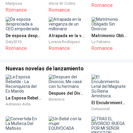
sonrisa y para evitar mayor incomodidad, agrego—:
Mariposa
Alicia W. Colins
Romance
Romance
Romance
Por favor, una disculpa, necesito ir al servicio.
No le doy tiempo a replicar y escapo del lugar sin
mirar atrás. Me escabullo entre los invitados,
De esposa despreciada a CEO empoderada
Atrapada en la venganza de un millonario
Matrimonio Obligado Sin Divorcio
dispuesta a encerrarme unos minutos en el baño. A
Daly3210
Lorena Rodriguez
Lu Fabiano
Romance
Romance
Romance
Dylan hace un rato que no lo veo y no creo que tenga
problemas si hago lo mismo que él. Me encierro en
uno de los servicios y agradezco que mi vestido de
Nuevas novelas de lanzamiento
novia sea sencillo para pasar desapercibida.
Suspiro con alivio unos pocos segundos, pero me
Despues del Divorcio, Me casé con tu hermano
dura poco, cuando la puerta del baño se abre y se
La Esposa Rebelde - La Reconquista del Ex Marido
Berenice
escuchan dos mujeres conversando sin mucha
El Encubrimiento Letal del Magnate: Su Reina Amnésica
Adrianex Avila
Delusional
discreción.
—Nunca creí que tu hijo sentara cabeza, ¿crees que su
actitud de playboy desaparezca ahora que está