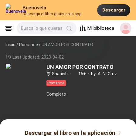
Buenovela
Descargar
Descarga el libro gratis en la app
Mi biblioteca
Busca lo que quieras
Inicio /
Romance
/
UN AMOR POR CONTRATO
Last Updated: 2023-04-02
UN AMOR POR CONTRATO
Spanish
·
16+
·
by: A. N. Cruz
Romance
Completo
Descargar el libro en la aplicación