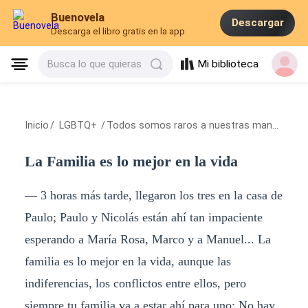
Buenovela
Descargar
Descarga el libro gratis en la app
Mi biblioteca
Busca lo que quieras
Inicio
/
LGBTQ+
/
Todos somos raros a nuestras maneras
/
L
La Familia es lo mejor en la vida
— 3 horas más tarde, llegaron los tres en la casa de
Paulo; Paulo y Nicolás están ahí tan impaciente
esperando a María Rosa, Marco y a Manuel... La
familia es lo mejor en la vida, aunque las
indiferencias, los conflictos entre ellos, pero
siempre tu familia va a estar ahí para uno; No hay