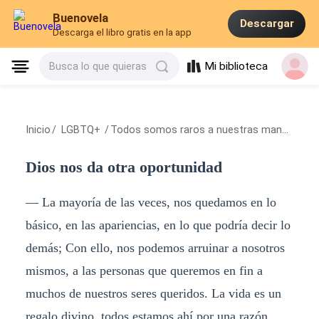
Buenovela
Descargar
Descarga el libro gratis en la app
Mi biblioteca
Busca lo que quieras
Inicio
/
LGBTQ+
/
Todos somos raros a nuestras maneras
/
D
Dios nos da otra oportunidad
— La mayoría de las veces, nos quedamos en lo
básico, en las apariencias, en lo que podría decir lo
demás; Con ello, nos podemos arruinar a nosotros
mismos, a las personas que queremos en fin a
muchos de nuestros seres queridos. La vida es un
regalo divino, todos estamos ahí por una razón,