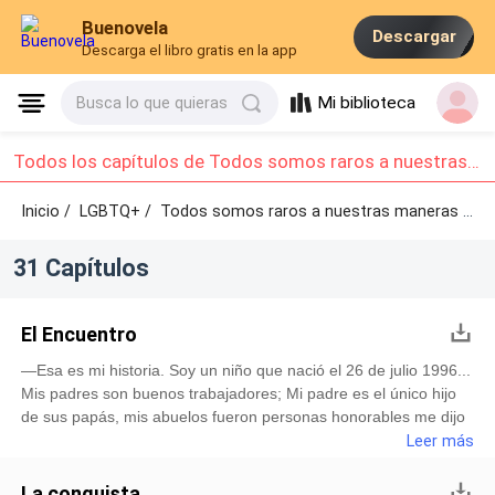
Buenovela
Descargar
Descarga el libro gratis en la app
Mi biblioteca
Busca lo que quieras
Todos los capítulos de Todos somos raros a nuestras maneras : Capítulo 1 - Capítulo 10
Inicio /
LGBTQ+
/
Todos somos raros a nuestras maneras /
Ca
31 Capítulos
El Encuentro
—Esa es mi historia. Soy un niño que nació el 26 de julio 1996...
Mis padres son buenos trabajadores; Mi padre es el único hijo
de sus papás, mis abuelos fueron personas honorables me dijo
siempre mi papá, y siempre me dijo que debemos seguir con las
Leer más
tradiciones familiares; Porque los valores son ellos que nos
definen y que nos harán una mejor persona. Mi papá y mi
La conquista