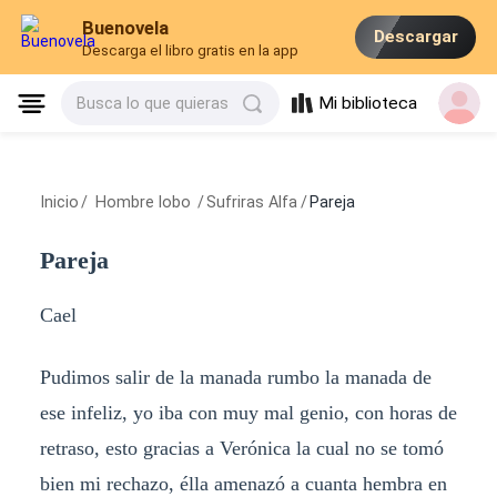
Buenovela
Descargar
Descarga el libro gratis en la app
Mi biblioteca
Busca lo que quieras
Inicio
/
Hombre lobo
/
Sufriras Alfa
/
Pareja
Pareja
Cael
Pudimos salir de la manada rumbo la manada de
ese infeliz, yo iba con muy mal genio, con horas de
retraso, esto gracias a Verónica la cual no se tomó
bien mi rechazo, élla amenazó a cuanta hembra en