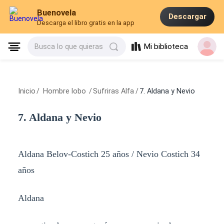
Buenovela
Descargar
Descarga el libro gratis en la app
Mi biblioteca
Busca lo que quieras
Inicio
/
Hombre lobo
/
Sufriras Alfa
/
7. Aldana y Nevio
7. Aldana y Nevio
Aldana Belov-Costich 25 años / Nevio Costich 34
años
Aldana