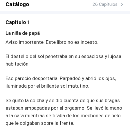
enamoraron, pero cada uno intentó ocultar sus
Catálogo
26 Capítulos
sentimientos. Pero esos sentimientos de lujuria no podían
ocultarse por mucho tiempo, esos antojos no podían
Capítulo 1
reprimirse. ¿Conseguirían Daniella y su padre romper el
tabú que estaban a punto de cometer? ¿Se convertiría la
La niña de papá
lujuria entre ellos en amor? ¡Lee! Para encontrar todas
Aviso importante: Este libro no es incesto.
las respuestas.
El destello del sol penetraba en su espaciosa y lujosa
habitación.
Eso pareció despertarla. Parpadeó y abrió los ojos,
iluminada por el brillante sol matutino.
Se quitó la colcha y se dio cuenta de que sus bragas
estaban empapadas por el orgasmo. Se llevó la mano
a la cara mientras se tiraba de los mechones de pelo
que le colgaban sobre la frente.