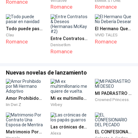
Writative
EMMA STONE
Romance
consciente del hecho de que a su hija no le importaba
Romance
Romance
nada de ella, sabía que su hija solo amaba a su papá.
Una sonrisa irónica se dibujó en sus labios al dejar el
Todo puede pasar en navidad
El Hermano Que No Debería Desear
Clau
VIVID TALES
cucharón, sacar los guantes de cocina y girarse para
Entre Contratos & Deseos (Hermanas McKay #2)
Romance
Romance
encarar a su hija.
Denisetkm
Romance
Se acercó. "¿Estás decepcionada de verme, verdad?",
preguntó Jessica con tristeza.
Nuevas novelas de lanzamiento
"Bueno, sí, porque no esperaba verte pronto", admitió
Daniella con indiferencia, con expresión profunda.
MI PADRASTRO MI DESEO
Amor Prohibido por Mi Hermano Adoptivo
Mi ex multimillonario me quiere de vuelta.
Crowned Princess.
Iin Dwi Z
Virbey
Jessica hizo una mueca al escuchar la descarada
respuesta de su hija.
Las crónicas de los papás guarros
"¿Has visto a papá?", preguntó Daniella, obviamente
Matrimonio Por Contrato Una Esposa de Mentira
EL CONFESIONARIO DEL PECADO
Alexa