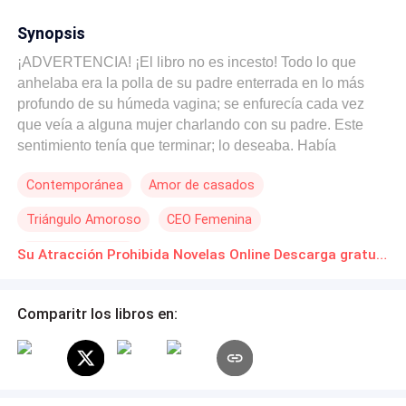
Synopsis
¡ADVERTENCIA! ¡El libro no es incesto! Todo lo que
anhelaba era la polla de su padre enterrada en lo más
profundo de su húmeda vagina; se enfurecía cada vez
que veía a alguna mujer charlando con su padre. Este
sentimiento tenía que terminar; lo deseaba. Había
muchos hombres por ahí, intentando con lógica captar su
Contemporánea
Amor de casados
atención, pues era una belleza digna de admirar, pero
ella solo quería a su padre, solo a su padre. Siempre
Triángulo Amoroso
CEO Femenina
deseó que su madre estuviera siempre de viaje de
negocios, para tener todo el tiempo con su atractivo
Deseo de Control
Su Atracción Prohibida Novelas Online Descarga gratuita de PDF
padre. Empezó como una simple atracción, una simple
atracción de una hija hacia su padre, pero lo que empezó
como una simple atracción se convirtió en lujuria, pura
Comparitr los libros en:
lujuria. Daniella es hija única de sus padres; su madre
siempre estaba de viaje de negocios, así que apenas
cuidaba de su única hija. Esto la hizo encariñarse con su
joven y atractivo padre. De pequeños, padre e hija se