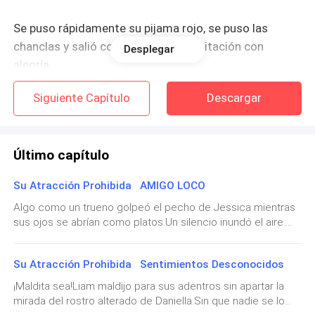
Se puso rápidamente su pijama rojo, se puso las
chanclas y salió corriendo de su habitación con
Desplegar
alegría.
Siguiente Capítulo
Descargar
Casi corrió por el pasillo; la alegría que latía en su
corazón no tenía límites.
Además, movió el pomo de la puerta, la abrió y asomó
Último capítulo
la cabeza al interior de la habitación de sus padres.
Su Atracción Prohibida AMIGO LOCO
"¿Papá, puedo entrar?"
Algo como un trueno golpeó el pecho de Jessica mientras
sus ojos se abrían como platos.Un silencio inundó el aire.
Era denso y tenso.Jessica retrocedió dos veces y casi
Pasaron unos segundos, pero no obtuvo respuesta.
perdió el equilibrio, pero la mano del hombre se dirigió
Su Atracción Prohibida Sentimientos Desconocidos
directamente a su cintura para estabilizarla y evitar que
Parpadeó dos veces antes de soltar el pomo y entrar
cayera. Así, sus miradas se cruzaron y todo el lugar se
¡Maldita sea!Liam maldijo para sus adentros sin apartar la
en la enorme y exquisita habitación.
derrumbó."¿Se conocen?" La voz del presidente, el Sr.
mirada del rostro alterado de Daniella.Sin que nadie se lo
Arthur, los devolvió a la realidad e inmediatamente, Jessica