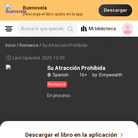
Buenovela
Descargar
Descarga el libro gratis en la app
Mi biblioteca
Busca lo que quieras
Inicio /
Romance
/
Su Atracción Prohibida
Last Updated: 2025-12-09
Su Atracción Prohibida
Spanish
·
16+
·
by: Ennywealth
Romance
En proceso
Descargar el libro en la aplicación