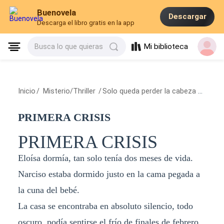
Buenovela
Descargar
Descarga el libro gratis en la app
Mi biblioteca
Busca lo que quieras
Inicio
/
Misterio/Thriller
/
Solo queda perder la cabeza
/
PRIME
PRIMERA CRISIS
PRIMERA CRISIS
Eloísa dormía, tan solo tenía dos meses de vida.
Narciso estaba dormido justo en la cama pegada a
la cuna del bebé.
La casa se encontraba en absoluto silencio, todo
oscuro, podía sentirse el frío de finales de febrero.