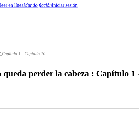
Mundo ficción
Iniciar sesión
 /
Capítulo 1 - Capítulo 10
BTQ+
YA/TEEN
Paranormal
Misterio/Thriller
Oriental
Juegos
Historia
MM
o queda perder la cabeza : Capítulo 1 