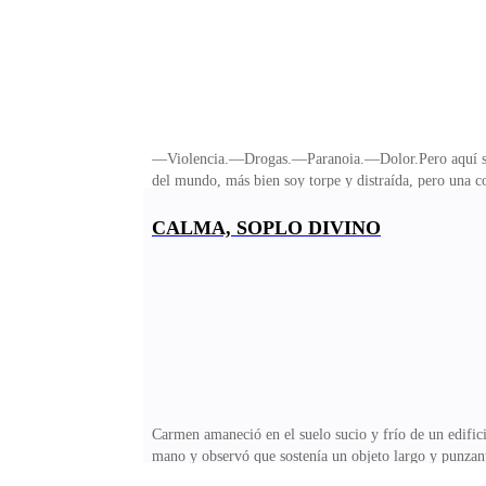
—Violencia.—Drogas.—Paranoia.—Dolor.Pero aquí sigues
del mundo, más bien soy torpe y distraída, pero una co
entendí el funcionamiento de la vida, cuando mi madre s
de la madre perfecta, puedo decir con seguridad que f
CALMA, SOPLO DIVINO
manos y pies—.Años más tarde, me acompañó toda mi a
fantasía en d
Carmen amaneció en el suelo sucio y frío de un edifi
mano y observó que sostenía un objeto largo y punzante
acero. Asustada, lo tiró al suelo, se levantó y comenzó