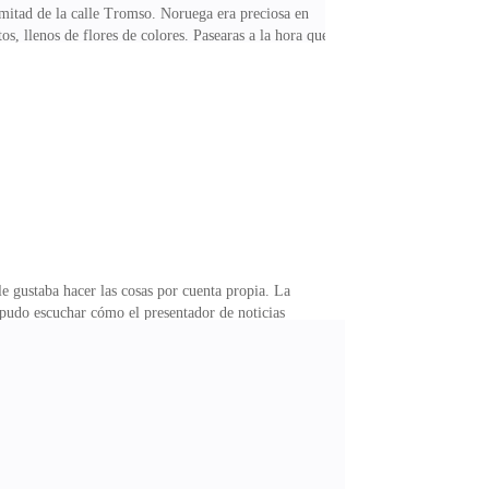
mitad de la calle Tromso. Noruega era preciosa en
s, llenos de flores de colores. Pasearas a la hora que
da, una ciudad hecha para los amantes del frío y los
e, su aire...Tampoco le costó aprender el idioma
 ella le pudiera resultar difícil aprender. Carmen, su
 gustaba hacer las cosas por cuenta propia. La
y pudo escuchar cómo el presentador de noticias
e la calle Gil. El cuerpo presentaba múltiples
ada sentada en su sillón escuchando la noticia. Temía
hora no hay ningún sospechoso, no se han encontrado