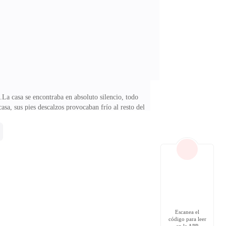
carga que nunca reconoció, pero sus hermanas le
a casa se encontraba en absoluto silencio, todo
asa, sus pies descalzos provocaban frío al resto del
ervaba su propia imagen despeinada, cansada, pálida y
 Volvió hacia el espejo, y con las tijeras se rajó la
, mamá...Despacio y sin hacer ruido, abrió la puerta
Escanea el
código para leer