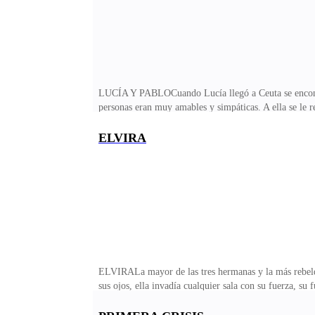
LUCÍA Y PABLOCuando Lucía llegó a Ceuta se encontra
personas eran muy amables y simpáticas. A ella se le 
podría haber suelto un psicópata matando y, sobre todo
dejaba muchas oportunidades.Bajó del taxi, camino de l
ELVIRA
puerta, nerviosa, agitada..., acababa de licenciarse y y
misma: «Vamos, Lucía, lo harás bien, tú puedes con e
ELVIRALa mayor de las tres hermanas y la más rebelde.
sus ojos, ella invadía cualquier sala con su fuerza, s
universo.Puro sentimiento y pasión. Su familia era su
hermanitas o conocerían al dragón en llamas que almac