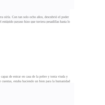
ra oírla. Con tan solo ocho años, descubrió el poder
 estúpido payaso hizo que tuviera pesadillas hasta los
ra forma más de escapar de esa realidad que solo
virtió en rutina y ella llenaba esa ausencia viendo
 muy específica, con sangre y vísceras, y enamoraba al
capaz de entrar en casa de la pobre y tonta viuda y
de cuentas, estaba haciendo un bien para la humanidad,
erá más íntimo, nos conoceremos un poco, entablaremos
 echar en falta durante un tiempo, un imbécil acabado
asta me aburre.Se acercó a su portátil y solo tuvo que