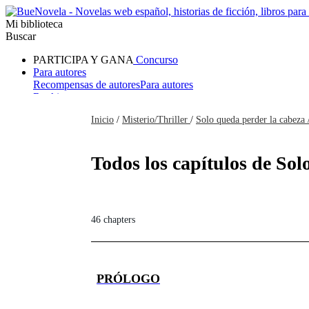
Mi biblioteca
Buscar
PARTICIPA Y GANA
Concurso
Para autores
Recompensas de autores
Para autores
Ranking
Navegar
Inicio
/
Misterio/Thriller
/
Solo queda perder la cabeza
Novelas
Cuentos Cortos
Todos
Romance
Hombre lobo
Mafia
Sistema
Fantasía
Urbano
LG
Todos los capítulos de Sol
46 chapters
PRÓLOGO