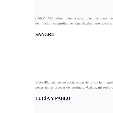
CARMENNo sabía ni dónde mirar. Ese miedo era nuevo pa
del miedo, la angustia que la paralizaba, pero que a 
catorce años, pero también la llevó a uno de sus mayor
siendo una niña ya la marcaba día y noche.Si pasaba se
SANGRE
películas de terror e imaginando millones de mundos p
chico más guapo y tierno. Podía pasarse
SANGREEsta vez no podía actuar de forma tan impulsiva
poner ahí las pruebas del asesinato.«Calma, mi soplo d
simplemente estaba limpiando de carroña infiel y emb
una pura amistad», pensaba, mientras sonreía de forma
LUCÍA Y PABLO
que ni su propia madre quiera verlo, un baboso de los q
teclear sexo con desconoc