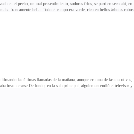
a en el pecho, un mal presentimiento, sudores fríos, se paró en seco ahí, en 
ntaba francamente bella. Todo el campo era verde, rico en bellos árboles robusto
as cabañas de leña y sus maravillosos ciudadanos. Una ciudad para vivir, sin du
llí, pero ya conocía todo sobre su nueva y fija ciudad. Sus costumbres, su gent
. Si algo caracteriza a Débora, sin duda, era su inteligencia, no hay nada que a
ando las últimas llamadas de la mañana, aunque era una de las ejecutivas, le
staba involucrarse.De fondo, en la sala principal, alguien encendió el televisor 
nos treinta y cinco años en el hueco de un ascensor en el edificio abandonado d
tado de descomposición llevaría allí metido unas dos semanas.Elvira estaba hel
 descubrimiento. Siguió atenta escuchando cada palabra, cada detalle...—Por a
oco se ha