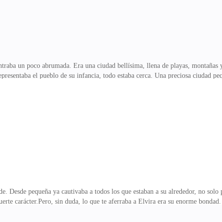
ba un poco abrumada. Era una ciudad bellísima, llena de playas, montañas y u
representaba el pueblo de su infancia, todo estaba cerca. Una preciosa ciudad 
, arriesgándose tanto ya que si querías salir de Ceuta tenías que coger el ferr
a comisaría, que ya en Madrid le habían asignado. Lucía, médico forense especia
a le asignaban este caso tan extraño con tantos cabos sueltos.Pablo la vio ahí par
sto y mucho
 Desde pequeña ya cautivaba a todos los que estaban a su alrededor, no solo po
u fuerte carácter.Pero, sin duda, lo que te aferraba a Elvira era su enorme bond
 vida, se convirtió desde muy jovencita en la protectora de Débora y Carmen; na
enaba dentro de ella. Heredó de Mery esa faceta de protección hacia sus herma