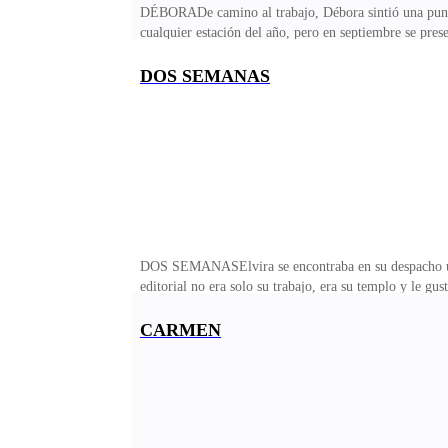
DÉBORADe camino al trabajo, Débora sintió una punzad
cualquier estación del año, pero en septiembre se prese
pasearas Tromso siempre estaba iluminado con sus bell
grandes vasos de café.Solo llevaba dos años viviendo a
DOS SEMANAS
noruego, en menos de un mes ya lo hablaba de maravilla
hermana pequeña, siempre la admiró por su enorme
DOS SEMANASElvira se encontraba en su despacho ultim
editorial no era solo su trabajo, era su templo y le gu
comentaba el hallazgo de un cadáver de un hombre de u
puñaladas y una mutilación, aproximadamente por el es
CARMEN
más la reacción de Carmen que la noticia del macabro
huellas ni nada que pueda acercarnos al asesino, tamp