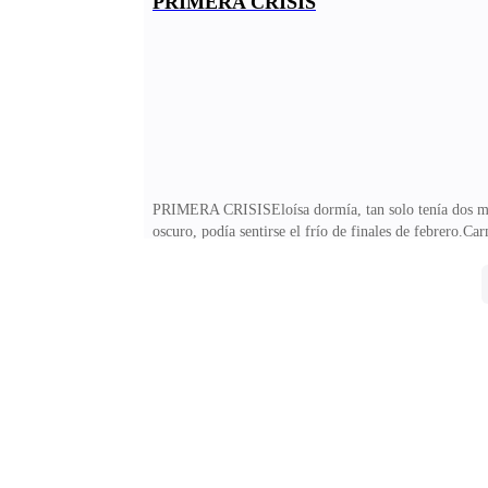
PRIMERA CRISIS
que las otras dos. Iba con Mery a pedir comida a la i
estarían siempre tremendamente agradecidas.Tony se g
PRIMERA CRISISEloísa dormía, tan solo tenía dos mese
oscuro, podía sentirse el frío de finales de febrero.Ca
cuerpo, pero ella no notaba nada, ella no estaba ahí, 
sonreía. Fue hacia la cocina, cogió las tijeras de cocin
parte derecha de la mejilla, comenzó a sangrar y son
principal y se fue.