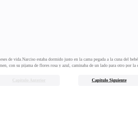
glesia, a vender, todo lo que fuera necesario por su madre y sus hermanas. Una 
ast
s de vida.Narciso estaba dormido justo en la cama pegada a la cuna del bebé.L
rmen, con su pijama de flores rosa y azul, caminaba de un lado para otro por la c
sus pasos, sus miradas..., todo era automático.Se paró frente a un espejo, y obs
a y comenzó a cortarse el cabello, mechón a mechón, hasta dejarlo corto del todo.
Capítulo Anterior
Capítulo Siguiente
rió.—Mamá, hola. Hola, infierno. Hola, sangre. Hola, dolor. Mamá, mamá, mamá