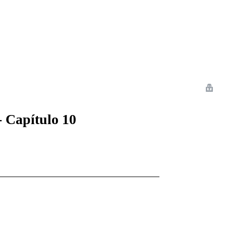
 Romance
Sci-Fi
Guerra
Otros
- Capítulo 10