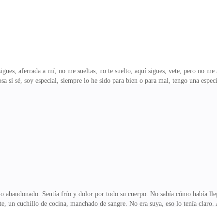
, aferrada a mí, no me sueltas, no te suelto, aquí sigues, vete, pero no me 
sa sí sé, soy especial, siempre lo he sido para bien o para mal, tengo una espec
e tuvo que ocupar ella sola de sus tres hijas, situación que la marcó bastante c
ue la mía y lo será siempre, sin duda.A los siete años comenzó mi dermatofagi
dolescencia ese complejo de no valer más que una mierda tanto a nivel intele
cio abandonado. Sentía frío y dolor por todo su cuerpo. No sabía cómo había ll
, un cuchillo de cocina, manchado de sangre. No era suya, eso lo tenía claro. A
 a mirar a todos los lados...¿Gritaba, pedía ayuda?.., pero si la ven, con sangre