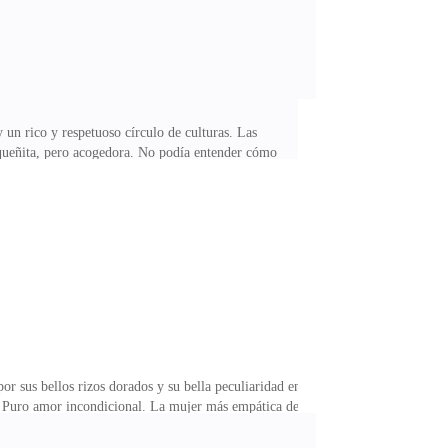
n rico y respetuoso círculo de culturas. Las
pequeñita, pero acogedora. No podía entender cómo
y, cosa que en un momento de huida extrema no te
lista en asesinatos, se encontraba ahí delante de la
ada en la puerta, casi hiperventilado, se decía así
r sus bellos rizos dorados y su bella peculiaridad en
ad. Puro amor incondicional. La mujer más empática del
die, absolutamente nadie, podía dañar a sus
nas. Al ser la mayor, sufrió más, pues entendía más