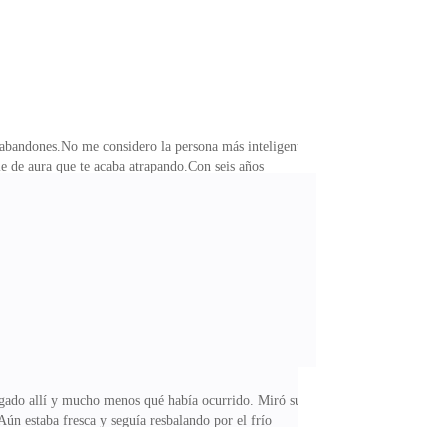
abandones.No me considero la persona más inteligente
ie de aura que te acaba atrapando.Con seis años
on respecto a sus nervios y estrés. Si hay que hablar
a —enfermedad que consiste en comerte la piel de
ctual como físico.Siendo adulta me creé un mundo de
egado allí y mucho menos qué había ocurrido. Miró su
ún estaba fresca y seguía resbalando por el frío
 en las manos la pueden detener..., y si había cometido