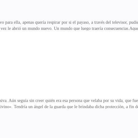
ra ella, apenas quería respirar por si el payaso, a través del televisor, pudie
su vez le abrió un mundo nuevo. Un mundo que luego traería consecuencias.Aquel
es hobbies, todo lo relacionado con el terror le apasionaba, supongo que era ot
manas, meses o incluso años sin saber nada de su padre, no importaba, ya se con
aralelos donde ella era siempre la protagonista, luchaba contra el mal de forma
. Aún seguía sin creer quién era esa persona que velaba por su vida, que fue 
ivino». Tendría un ángel de la guarda que le brindaba dicha protección, a fin 
ustera este bello mundo.No, esta vez haría las cosas mucho mejor. «Esta vez s
 irónica.Hay que buscar a la víctima perfecta, un fracasado al que nadie vaya a
ue te provocan arcadas... sí, esta vez lo haré con calma.Resulta tan fácil que h