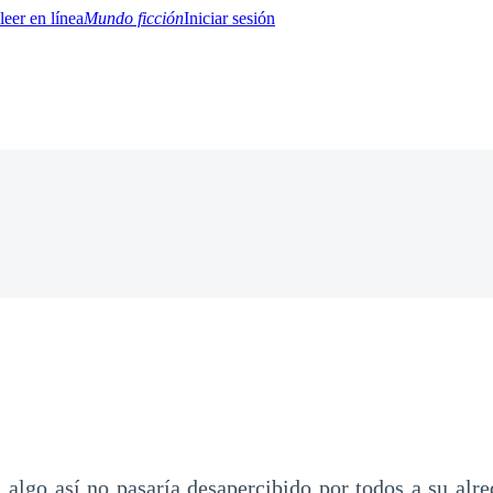
Mundo ficción
Iniciar sesión
BTQ+
YA/TEEN
Paranormal
Misterio/Thriller
Oriental
Juegos
Historia
MM
algo así no pasaría desapercibido por todos a su alred