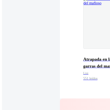
Atrapada en l
garras del ma
Lisi
551 leídos