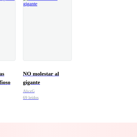
as
NO molestar al
fioso
gigante
AliceG
69 leídos