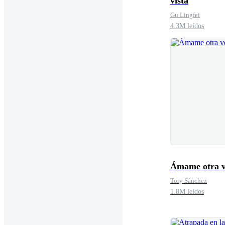
vista
Gu Lingfei
4.3M leídos
Ámame otra v
Tory Sánchez
1.8M leídos