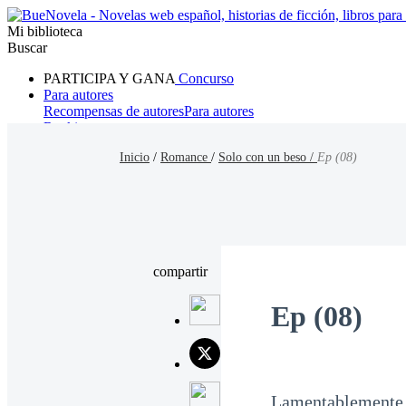
Mi biblioteca
Buscar
PARTICIPA Y GANA
Concurso
Para autores
Recompensas de autores
Para autores
Ranking
Navegar
Inicio
/
Romance
/
Solo con un beso /
Ep (08)
Novelas
Cuentos Cortos
Todos
Romance
Hombre lobo
Mafia
Sistema
Fantasía
Urbano
LG
compartir
Ep (08)
Lamentablemente, 