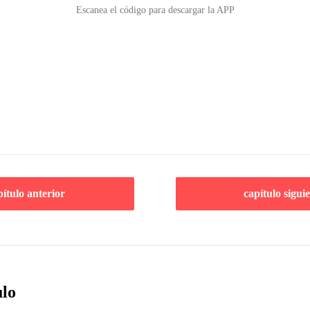
Escanea el código para descargar la APP
pítulo anterior
capítulo sigui
ulo