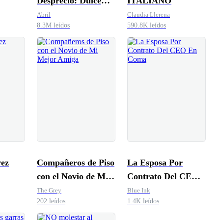
Desprecio: Dulce
ITALIANO
Venganza
Abril
Claudia Llerena
8.3M leídos
590.8K leídos
ez
Compañeros de Piso
La Esposa Por
con el Novio de Mi
Contrato Del CEO
Mejor Amiga
En Coma
The Grey
Blue Ink
202 leídos
1.4K leídos