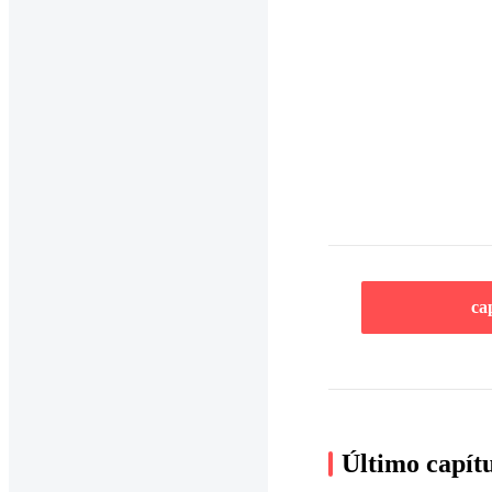
ca
Último capít