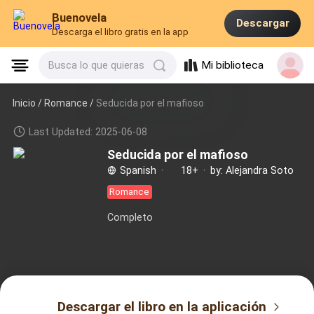
Buenovela
Descargar
Descarga el libro gratis en la app
Mi biblioteca
Busca lo que quieras
Inicio /
Romance
/
Seducida por el mafioso
Last Updated: 2025-06-08
Seducida por el mafioso
Spanish
·
18+
·
by: Alejandra Soto
Romance
Completo
Descargar el libro en la aplicación