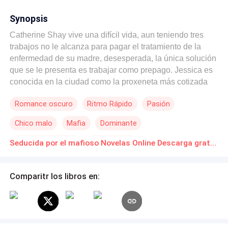
Synopsis
Catherine Shay vive una difícil vida, aun teniendo tres
trabajos no le alcanza para pagar el tratamiento de la
enfermedad de su madre, desesperada, la única solución
que se le presenta es trabajar como prepago. Jessica es
conocida en la ciudad como la proxeneta más cotizada
en Nueva York, pues posee las mejores mujeres del
Romance oscuro
Ritmo Rápido
Pasión
mercado. Marcus D'monte, un famoso narcotraficante va
a cumplir años y sus amigos se encargarán de rentarle
Chico malo
Mafia
Dominante
una hermosa prepago, es ahí donde conocerá a
Catherine, la linda y sexy chica por quien le nacerá una
Diferencia de Edad
Primer Amor
Seducida por el mafioso Novelas Online Descarga gratuita de PDF
inexplicable adicción.
Amor a Primera Vista
Comparitr los libros en: