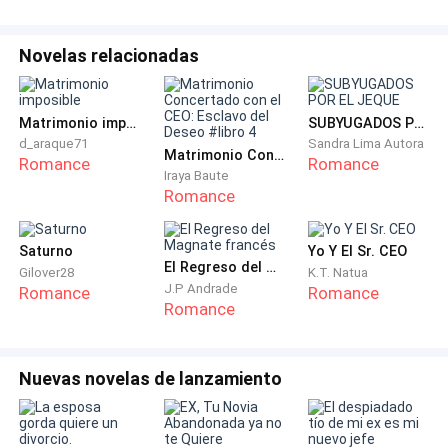
Casi me caigo para atrás al pensar que ha escuchado
Novelas relacionadas
como me he burlado de él. Gracias a Dios no es así.
Rápidamente sacó el vaso con hielos y el coñac.
Matrimonio imposible
SUBYUGADOS POR EL JEQUE
—Aquí están las fotos de las chicas. —Jessica le
d_araque71
Sandra Lima Autora
Matrimonio Concertado con el CEO: Esclavo del Deseo #libro 4
entrega un fólder color negro con engargolado.
Romance
Romance
Iraya Baute
Romance
—Aquí tiene. —Le extiendo el vaso por la barra, el me
mira curioso y hasta coqueto cuando toma la copa
Saturno
Yo Y El Sr. CEO
rozando mis dedos, me hace sentir extraña, aunque
El Regreso del Magnate francés
Gilover28
K.T. Natua
ya esté acostumbrada a tipos como él.
J.P Andrade
Romance
Romance
Romance
Baja la mirada después de eso para abrir el fólder. Me
quedo parada en mi lugar, donde puedo apreciar a
Nuevas novelas de lanzamiento
simple vista las fotos de mujeres jóvenes con
atuendos muy provocativos.