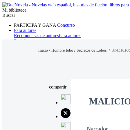
Mi biblioteca
Buscar
PARTICIPA Y GANA
Concurso
Para autores
Recompensas de autores
Para autores
Ranking
Navegar
Inicio
/
Hombre lobo
/
Secretos de Lobos. /
MALICIOS
Novelas
Cuentos Cortos
Todos
Romance
Hombre lobo
Mafia
Sistema
Fantasía
Urbano
LG
compartir
MALICIO
Narrador.