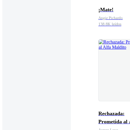
¡Mate!
Angie Pichardo
138.8K leídos
Rechazada:
Prometida al 
Maldito
Aurora Love