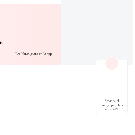
to!
Lee libros gratis en la app
Escanea el
código para leer
en la APP