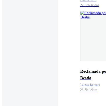
226.7K leídos
Reclamada po
Bestia
Valeria Romero
23.7K leídos