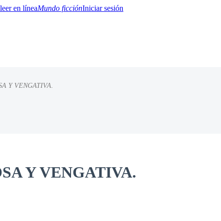
Mundo ficción
Iniciar sesión
A Y VENGATIVA.
BTQ+
YA/TEEN
Paranormal
Misterio/Thriller
Oriental
Juegos
Historia
MM
SA Y VENGATIVA.