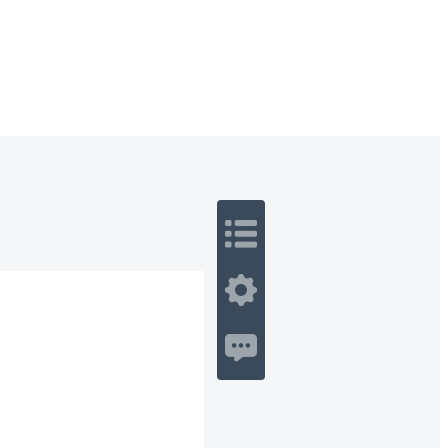
 Romance
Sci-Fi
Guerra
Otros