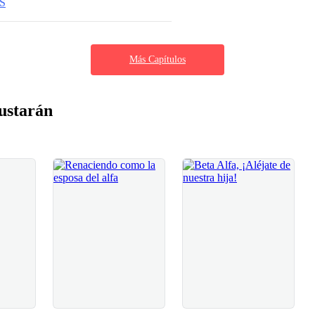
S
Más Capítulos
ustarán