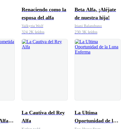
Renaciendo como la
Beta Alfa, ¡Aléjate
esposa del alfa
de nuestra hija!
Valkyria Wolf
Iriani Balandrano
324.2K leídos
230.3K leídos
La Cautiva del Rey
La Ultima
Alfa
Alfa
Oportunidad de la
Luna Enferma
Katlyn todd
Eve Above Story