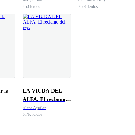
450 leídos
7.7K leídos
r la
LA VIUDA DEL
ALFA. El reclamo
del rey.
Alana Aguilar
6.7K leídos