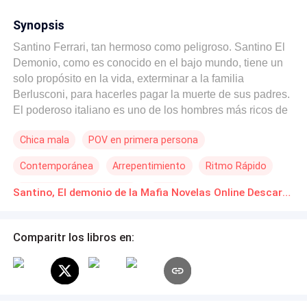
Synopsis
Santino Ferrari, tan hermoso como peligroso. Santino El
Demonio, como es conocido en el bajo mundo, tiene un
solo propósito en la vida, exterminar a la familia
Berlusconi, para hacerles pagar la muerte de sus padres.
El poderoso italiano es uno de los hombres más ricos de
Tailandia donde reside desde la muerte de sus padres
Chica mala
POV en primera persona
con el único propósito de destruir a los culpables.Cuando
Alessia, su hermana menor es brutalmente atacada y
Contemporánea
Arrepentimiento
Ritmo Rápido
rescatada por Olivia, una hermosa pelinegra de ojos color
de la noche, que no tiene miedo a decirle a la cara lo que
Matrimonio por Contrato
Mafia
Santino, El demonio de la Mafia Novelas Online Descarga gratuita de PDF
piensa, lejos está de saber que por las venas de Olivia
corre sangre Berlusconi.¿Podrá el amor destruir su deseo
de venganza? ¿Podrá Olivia descubrir quién es?
Comparitr los libros en: