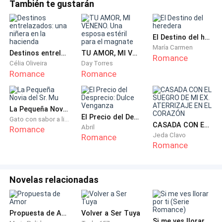
También te gustarán
Lo dudaba, la familia Ferrari no dejaría que este
asunto quedará en el olvido.
El Destino del heredera
Olivia, dudo por un largo momento, meditando lo que
María Carmen
Destinos entrelazados: una niñera en la hacienda
TU AMOR, MI VENENO. Una esposa estéril para el magnate
Romance
debía hacer. No eran familia, ni siquiera eran amigas,
Célia Oliveira
Day Torres
podía llamar a las oficinas del Conglomerado Ferrari y
Romance
Romance
liberarse de la responsabilidad ¿El problema? No se
atrevía, Santino Ferrari, El Demonio Ferrari, como era
La Pequeña Novia del Sr. Mu
conocido en el bajo mundo era un hombre temible, el
El Precio del Desprecio: Dulce Venganza
Gato con sabor a limón
solo pensamiento hizo que un escalofrío recorriera su
CASADA CON EL SUEGRO DE MI EX. ATERRIZAJE EN EL CORAZÓN
Abril
Romance
Jeda Clavo
cuerpo. No quería ni pensar en cómo reaccionaría
Romance
Romance
cuando se enterara de lo ocurrido con su hermana.
Olivia abrió su laptop, debía tener la seguridad que la
Novelas relacionadas
chica Ferrari y está, eran la misma persona para no
meterse en problemas de gratis. Una vez que
comprobó la identidad de la chica, suspiró sus
Propuesta de Amor
Volver a Ser Tuya
Si me ves llorar por ti (Serie Romance)