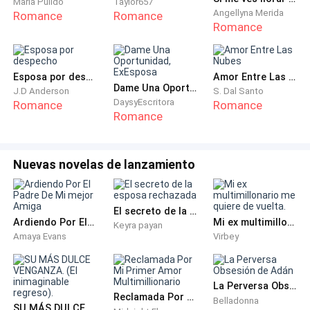
Maria Pulido
Taylor657
esperanzas literalmente se habían ido a la m****a. La
Angellyna Merida
Romance
Romance
chica allí dentro no era otra más que Alessia Ferrari, la
Romance
hermana pequeña de Santino, su única hermana para
ser precisos.
Esposa por despecho
Amor Entre Las Nubes
Dame Una Oportunidad, ExEsposa
J.D Anderson
S. Dal Santo
Alessia, fue traslada a una habitación después de ser
DaysyEscritora
Romance
Romance
estabilizada, afortunadamente el doctor había
Romance
explicado que solo habían golpes y un poco de tragos
de más que la habían dejado inconsciente ¿En qué
Nuevas novelas de lanzamiento
demonios estaría pensando esa chica? Se preguntó
Olivia, no entendía como personas con su fortuna y
estatus podía perderse fácilmente.
El secreto de la esposa rechazada
Ardiendo Por El Padre De Mi mejor Amiga
Mi ex multimillonario me quiere de vuelta.
Keyra payan
Olivia entró a la habitación, ahora que tenía la
Amaya Evans
Virbey
seguridad de que Alessia no iba a morirse, podía dejar
sus pertenencias a su lado y largarse de allí, tenía
La Perversa Obsesión de Adán
mucho que hacer y poco tiempo para lograr reunir el
Reclamada Por Mi Primer Amor Multimillionario
Belladonna
dinero que necesitaba. Mientras esperaba había hecho
SU MÁS DULCE VENGANZA. (El inimaginable regreso).