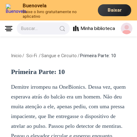
Buenovela
Baixar
Baixe o livro gratuitamente no
aplicativo
Minha biblioteca
Buscar...
Inicio
/
Sci-Fi
/
Sangue e Circuito
/
Primeira Parte: 10
Primeira Parte: 10
Demitre irrompeu na OneBionics. Dessa vez, quem
esperava atrás do balcão era um homem. Não deu
muita atenção a ele, apenas pediu, com uma pressa
impaciente, que lhe entregasse o dispositivo de
atrelar ao pulso. Passou pelo detector de mentiras.
Pegou o elevador circular e esperou enquanto