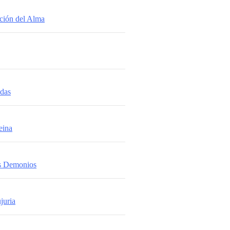
ación del Alma
adas
eina
os Demonios
juria