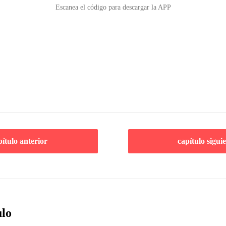
Escanea el código para descargar la APP
pítulo anterior
capítulo sigui
ulo