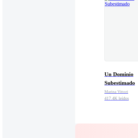
Un Dominio
Subestimado
Marina Vittori
417.4K leídos