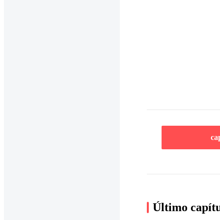
ca
Último capít