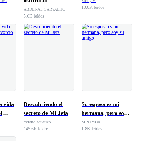
oscuridad
LHO
Sirley V.
10.0K leídos
ABDENAL CARVALHO
5.6K leídos
a vida
Descubriendo el
Su esposa es mi
l
secreto de Mi Jefa
hermana, pero soy
su amigo
Verano acuático
M.N.IMOR
145.6K leídos
1.8K leídos