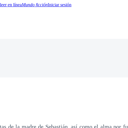
Mundo ficción
Iniciar sesión
BTQ+
YA/TEEN
Paranormal
Misterio/Thriller
Oriental
Juegos
Historia
MM
tas de la madre de Sebastián, así como el alma por fu