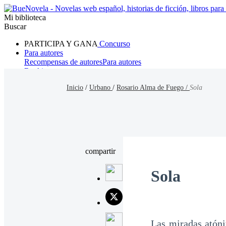
Mi biblioteca
Buscar
PARTICIPA Y GANA
Concurso
Para autores
Recompensas de autores
Para autores
Ranking
Navegar
Inicio
/
Urbano
/
Rosario Alma de Fuego /
Sola
Novelas
Cuentos Cortos
Todos
Romance
Hombre lobo
Mafia
Sistema
Fantasía
Urbano
LG
compartir
Sola
Las miradas atóni