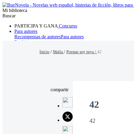
Mi biblioteca
Buscar
PARTICIPA Y GANA
Concurso
Para autores
Recompensas de autores
Para autores
Ranking
Navegar
Inicio
/
Mafia
/
Porque soy tuya /
42
Novelas
Cuentos Cortos
Todos
Romance
Hombre lobo
Mafia
Sistema
Fantasía
Urbano
LG
compartir
42
42