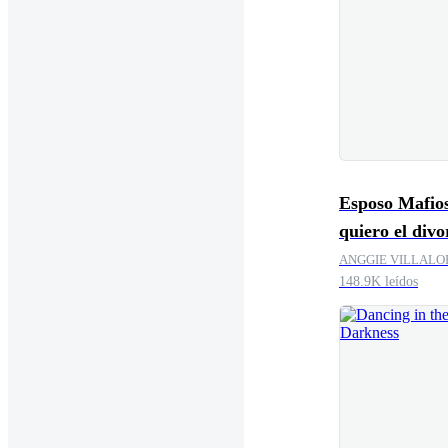
Esposo Mafio
quiero el divo
ANGGIE VILLALO
148.9K leídos