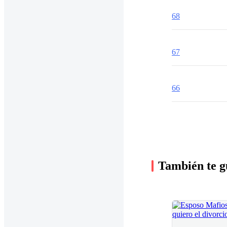
68
67
66
También te g