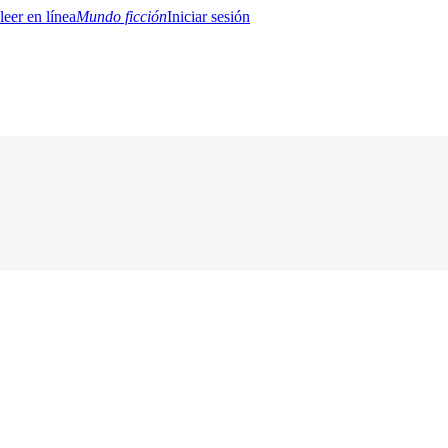
Mundo ficción
Iniciar sesión
BTQ+
YA/TEEN
Paranormal
Misterio/Thriller
Oriental
Juegos
Historia
MM