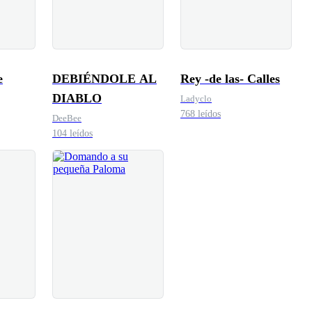
e
DEBIÉNDOLE AL
Rey -de las- Calles
DIABLO
Ladyclo
768 leídos
DeeBee
104 leídos