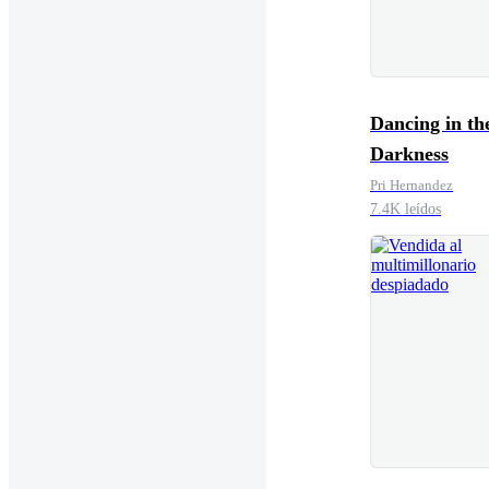
Dancing in th
Darkness
Pri Hernandez
7.4K leídos