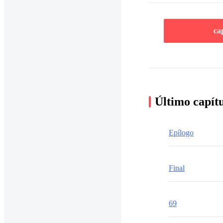
ca
Último capít
Epílogo
Final
69