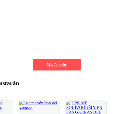
Más Capítulos
ustarán