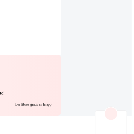
to!
Lee libros gratis en la app