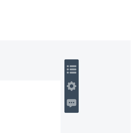
 Romance
Sci-Fi
Guerra
Otros