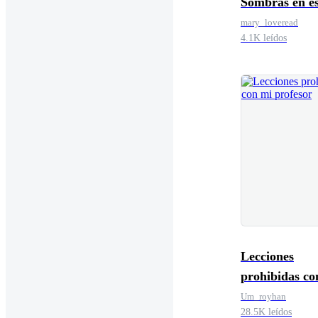
Sombras en e
mary_loveread
4.1K leídos
Lecciones
prohibidas co
profesor
Um_royhan
28.5K leídos