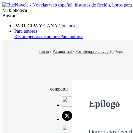
Mi biblioteca
Buscar
PARTICIPA Y GANA
Concurso
Para autores
Recompensas de autores
Para autores
Ranking
Navegar
Inicio
/
Paranormal
/
Por Siempre Tuya /
Epilogo
Novelas
Cuentos Cortos
Todos
Romance
Hombre lobo
Mafia
Sistema
Fantasía
Urbano
LG
compartir
Epilogo
Quiero agradecerle