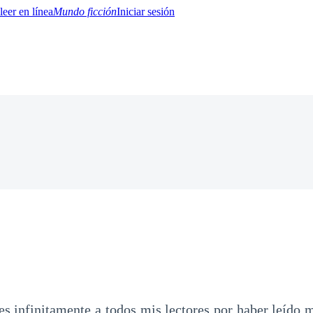
Mundo ficción
Iniciar sesión
BTQ+
YA/TEEN
Paranormal
Misterio/Thriller
Oriental
Juegos
Historia
MM
s infinitamente a todos mis lectores por haber leído mi