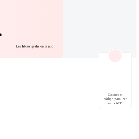
to!
Lee libros gratis en la app
Escanea el
código para leer
en la APP