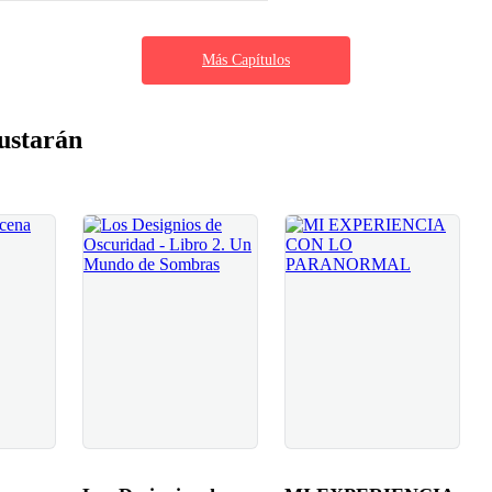
Más Capítulos
ustarán