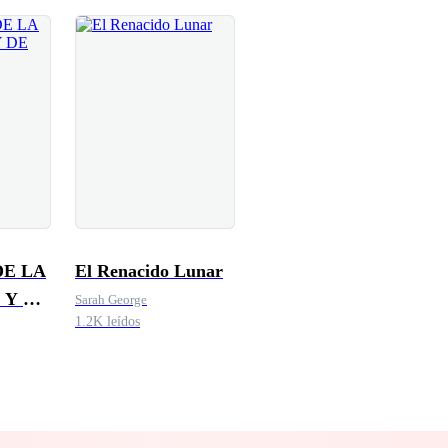
DE LA
El Renacido Lunar
 Y DE
Sarah George
1.2K leídos