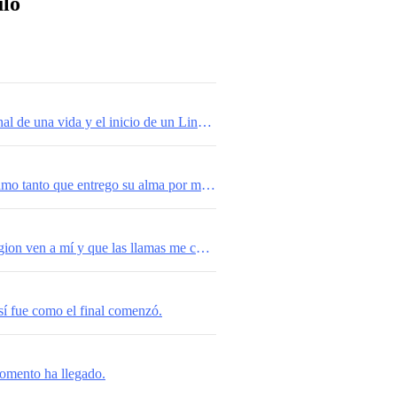
ulo
Capítulo 71 El final de una vida y el inicio de un Linaje un futuro por delante.
Capítulo 70 Me amo tanto que entrego su alma por mi felicidad.
Capítulo 69 Obligion ven a mí y que las llamas me consumar.
í fue como el final comenzó.
omento ha llegado.