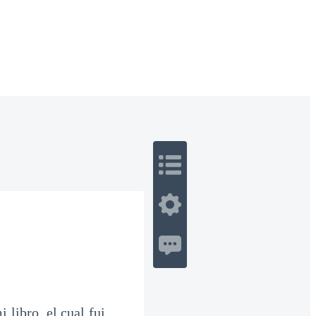
 Romance
Sci-Fi
Guerra
Otros
 libro, el cual fui