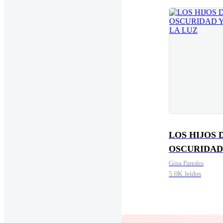
LOS HIJOS 
OSCURIDAD
LA LUZ
Gina Paredes
5.0K leídos