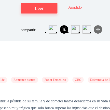
Añadido
Leer
compartir:
lde
Romance oscuro
Poder Femenino
CEO
Diferencia de 
rir la pérdida de su familia y de cometer tantos desaciertos en su vida
pasado muy trágico que solo busca superar las injusticias que el desti