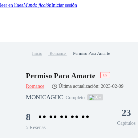
Mundo ficción
Iniciar sesión
Inicio
Romance
Permiso Para Amarte
BTQ+
YA/TEEN
Paranormal
Misterio/Thriller
Oriental
Juegos
Historia
MM
Permiso Para Amarte
ES
Romance
Última actualización: 2023-02-09
MONICAGHC
16
Completo
23
8
Capítulos
5 Reseñas