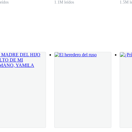
eídos
1.1M leídos
1.5M l
us brazos con una gran sonrisa y me envuelve con ellos- me adelante 
nsuales debes mostrar ese cuerpo ahora que trabajaras con Arthur Duboi
estaba afinando unos detalles y olvida lo de Arthur no voy a ir a conquis
como para estropearlo con relaciones sentimentales y menos con el pres
evamente a mi vida.
ereces ser feliz y pues... al menos te echaras un taco de ojo todos lo
ente guapo ¿Cómo es que nunca te lo has topado?
ficinas, se la pasa metido en la suya, cuando sale es para solucionar a
edo, me dijo que era muy estricto y duro, pero bueno sé todo sobre es