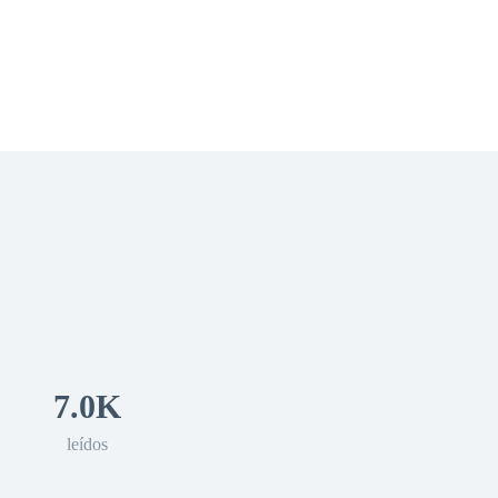
 Romance
Sci-Fi
Guerra
Otros
7.0K
leídos