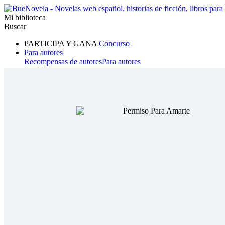
Mi biblioteca
Buscar
PARTICIPA Y GANA
Concurso
Para autores
Recompensas de autores
Para autores
Ranking
Navegar
Novelas
Cuentos Cortos
Todos
Romance
Hombre lobo
Mafia
Sistema
Fantasía
Urbano
LG