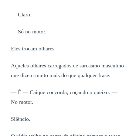
— Claro.
— Só no motor.
Eles trocam olhares.
Aqueles olhares carregados de sarcasmo masculino
que dizem muito mais do que qualquer frase.
— É — Caíque concorda, coçando o queixo. —
No motor.
Silêncio.
O rádio velho no canto da oficina começa a tocar