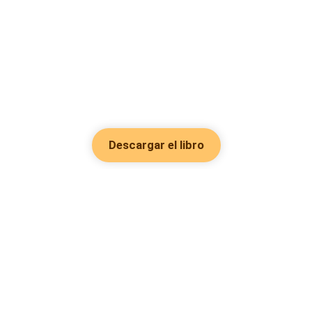
Descargar el libro
Hot Genres
Romance
Recursos
Hombre lobo
Palabras clave