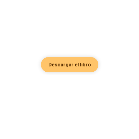
Descargar el libro
Hot Genres
Romance
Recursos
Hombre lobo
Palabras clave