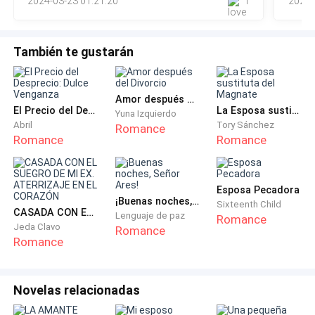
2024-03-23 01:21:20
1
2023-
— Bajaré a recoger el correo, ¿te gustaría algo más?
— Le pregunté por cortesía.
También te gustarán
— Trae dos cafés negros sin azúcar y envía a Amelia
Moore arriba. — La incomodidad en decir el nombre de
Amor después del Divorcio
El Precio del Desprecio: Dulce Venganza
La Esposa sustituta del Magnate
la mujer fue clara, para mí, que ya había cumplido dos
Yuna Izquierdo
Abril
Tory Sánchez
Romance
años de trabajo a su lado.
Romance
Romance
Como les dije antes, las personas de clase alta
tienden a conseguir lo que quieren, pero ¿qué pasa
Esposa Pecadora
¡Buenas noches, Señor Ares!
cuando les dicen "no"?
Sixteenth Child
CASADA CON EL SUEGRO DE MI EX. ATERRIZAJE EN EL CORAZÓN
Lenguaje de paz
Romance
Jeda Clavo
Romance
— Traeré un pastel para el desayuno con la Sra.
Romance
Moore, ella estará más cómoda.
Novelas relacionadas
— Como quiera. — Me respondiste como si no
importara.