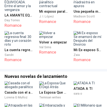
Ya estaba saliendo de la habitación, dos pasos y mis
Mi esposo paralítico contractual
Una pequeña madrastra en apuros
LA AMANTE EQUIVOCADA. Entre el amor y la venganza
piernas fallan. Todo lo que no podía suceder frente a
J. I. López
Madison Scott
Day Torres
Romance
Romance
él, en ese momento, sucedió.
Romance
— Marina. — Incluso con mis sentidos aturdidos,
todavía podía escucharlo decir mi nombre — Tú … —
Volver a empezar
Su boca y sus ojos se enfocaron en mí de esa manera
Val Sims
La cuenta regresiva final: 30 días y un corazón roto
Mi Ex-esposo Se enamoró de mí Después del Divorcio
Romance
que se sintió como una mentira o una imaginación.
Sandri
Zaia
Romance
Romance
— Yo ... yo … — Las palabras no salían y tampoco mi
fuerza regresaría.
Nuevas novelas de lanzamiento
Sentí sus brazos agarrarme.
ATADA A TI
Casada con el abogado paralítico
La Esposa Que Él Dejó Atrás
sara o
— Señor, ponme … — Antes de que pudiera decir algo,
Lorena G Muñoz
Temisan writes
me miró tan de cerca que me quedé sin habla de