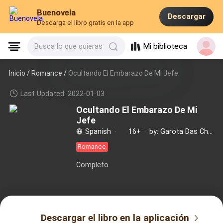
Buenovela
Descargar
Descarga el libro gratis en la app
Mi biblioteca
Busca lo que quieras
Inicio /
Romance
/
Ocultando El Embarazo De Mi Jefe
Last Updated: 2022-01-03
Ocultando El Embarazo De Mi
Jefe
Spanish
·
16+
·
by: Garota Das Chronicas
Romance
Completo
Descargar el libro en la aplicación