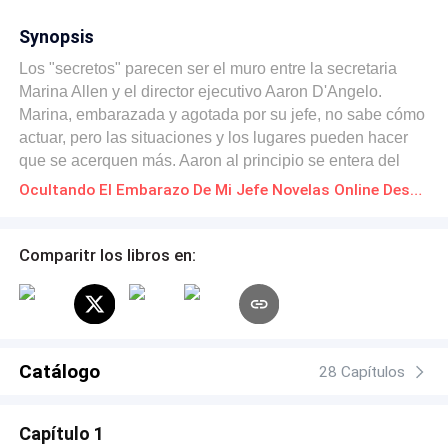
Synopsis
Los "secretos" parecen ser el muro entre la secretaria
Marina Allen y el director ejecutivo Aaron D'Angelo.
Marina, embarazada y agotada por su jefe, no sabe cómo
actuar, pero las situaciones y los lugares pueden hacer
que se acerquen más. Aaron al principio se entera del
bebé, pero ¿qué más no está diciendo Marina? Obtenga
Ocultando El Embarazo De Mi Jefe Novelas Online Descarga gratuita de PDF
más información sobre esta pareja leyendo este drama
romántico. "Foto de portada tomada de Pinterest."
Comparitr los libros en:
Catálogo
28 Capítulos
Capítulo 1