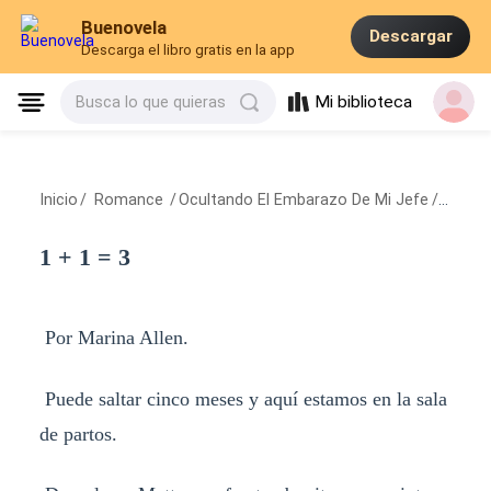
Buenovela
Descargar
Descarga el libro gratis en la app
Mi biblioteca
Busca lo que quieras
Inicio
/
Romance
/
Ocultando El Embarazo De Mi Jefe
/
1 + 1 =
1 + 1 = 3
Por Marina Allen.
Puede saltar cinco meses y aquí estamos en la sala
de partos.