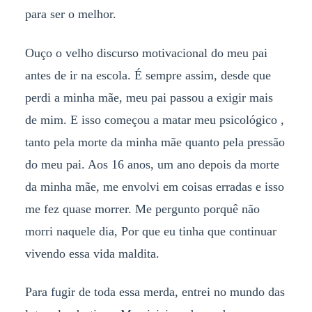
para ser o melhor.
Ouço o velho discurso motivacional do meu pai
antes de ir na escola. É sempre assim, desde que
perdi a minha mãe, meu pai passou a exigir mais
de mim. E isso começou a matar meu psicológico ,
tanto pela morte da minha mãe quanto pela pressão
do meu pai. Aos 16 anos, um ano depois da morte
da minha mãe, me envolvi em coisas erradas e isso
me fez quase morrer. Me pergunto porquê não
morri naquele dia, Por que eu tinha que continuar
vivendo essa vida maldita.
Para fugir de toda essa merda, entrei no mundo das