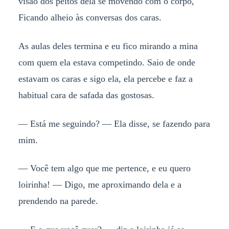
visão dos peitos dela se movendo com o corpo,
Ficando alheio às conversas dos caras.
As aulas deles termina e eu fico mirando a mina
com quem ela estava competindo. Saio de onde
estavam os caras e sigo ela, ela percebe e faz a
habitual cara de safada das gostosas.
— Está me seguindo? — Ela disse, se fazendo para
mim.
— Você tem algo que me pertence, e eu quero
loirinha! — Digo, me aproximando dela e a
prendendo na parede.