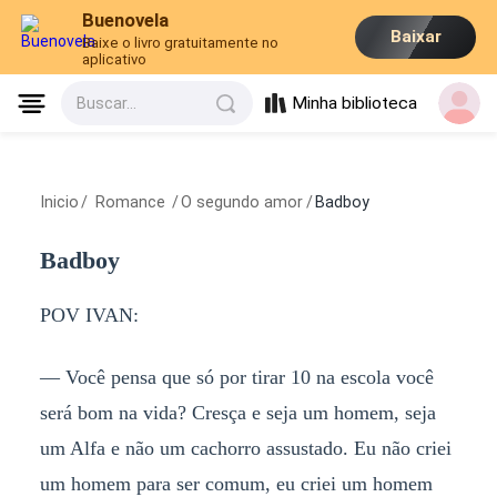
Buenovela
Baixar
Baixe o livro gratuitamente no
aplicativo
Minha biblioteca
Buscar...
Inicio
/
Romance
/
O segundo amor
/
Badboy
Badboy
POV IVAN:
— Você pensa que só por tirar 10 na escola você
será bom na vida? Cresça e seja um homem, seja
um Alfa e não um cachorro assustado. Eu não criei
um homem para ser comum, eu criei um homem