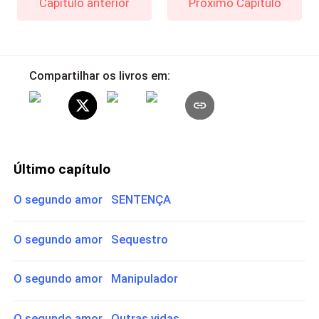
Capítulo anterior
Próximo Capítulo
Compartilhar os livros em:
Último capítulo
O segundo amor SENTENÇA
O segundo amor Sequestro
O segundo amor Manipulador
O segundo amor Outras vidas