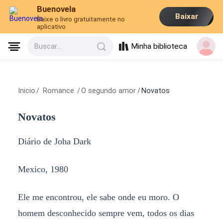
Buenovela
Baixar
Baixe o livro gratuitamente no
aplicativo
Minha biblioteca
Buscar...
Inicio
/
Romance
/
O segundo amor
/
Novatos
Novatos
Diário de Joha Dark
Mexico, 1980
Ele me encontrou, ele sabe onde eu moro. O
homem desconhecido sempre vem, todos os dias